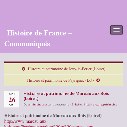
Histoire de France –
Toggl
naviga
Communiqués
Histoire et patrimoine de Jouy-le-Potier (Loiret)
Histoire et patrimoine de Payrignac (Lot)
Histoire et patrimoine de Mareau aux Bois
MAI
26
(Loiret)
De
administrateur
dans la catégorie
45 - Loiret
,
histoire locale
,
patrimoine
2021
Histoire et patrimoine de Mareau aux Bois (Loiret)
http://www.mareau-aux-
bois.com/Patrimoine/eglise%20st%20georges.htm