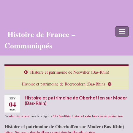
Histoire de France –
Toggl
naviga
Communiqués
Histoire et patrimoine de Néewiller (Bas-Rhin)
Histoire et patrimoine de Roerroedern (Bas-Rhin)
Histoire et patrimoine de Oberhoffen sur Moder
FÉV
04
(Bas-Rhin)
2023
De
administrateur
dans la catégorie
67 - Bas-Rhin
,
histoire locale
,
Non classé
,
patrimoine
Histoire et patrimoine de Oberhoffen sur Moder (Bas-Rhin)
https://www.oberhoffen.com/oberhoffen/histoire