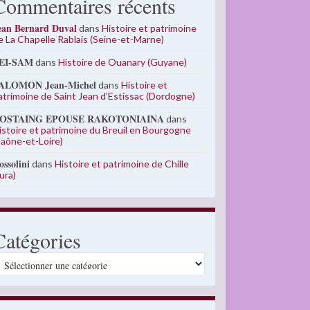
Commentaires récents
ean Bernard Duval
dans
Histoire et patrimoine
e La Chapelle Rablais (Seine-et-Marne)
EI-SAM
dans
Histoire de Ouanary (Guyane)
ALOMON Jean-Michel
dans
Histoire et
atrimoine de Saint Jean d’Estissac (Dordogne)
OSTAING EPOUSE RAKOTONIAINA
dans
istoire et patrimoine du Breuil en Bourgogne
Saône-et-Loire)
ossolini
dans
Histoire et patrimoine de Chille
Jura)
Catégories
atégories