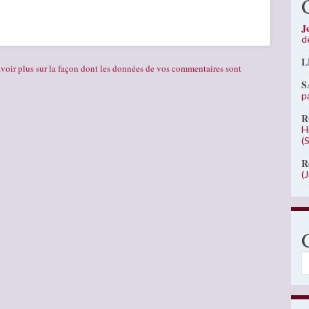
J
d
L
voir plus sur la façon dont les données de vos commentaires sont
S
p
R
H
(
R
(
C