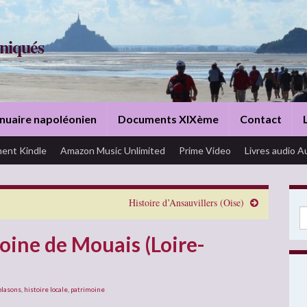
niqués
nuaire napoléonien
Documents XIXème
Contact
ent Kindle
Amazon Music Unlimited
Prime Video
Livres audio A
Histoire d’Ansauvillers (Oise)
Se
moine de Mouais (Loire-
blasons
,
histoire locale
,
patrimoine