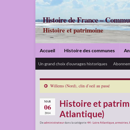
Histoire de France – Commu
Histoire et patrimoine
Accueil
Histoire des communes
An
Un grand choix d’ouvrages historiques
Abonnem
Willems (Nord), clin d’oeil au passé
Histoire et patri
MAR
06
Atlantique)
2014
De
administrateur
dans la catégorie
44 - Loire Atlantique
,
armoiries, 