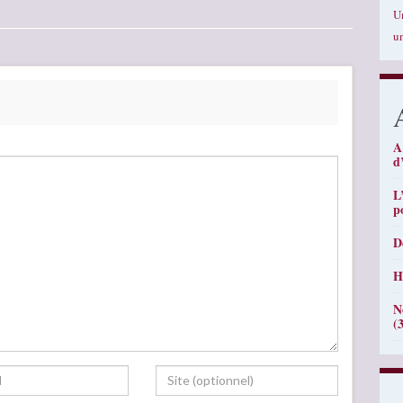
U
u
A
d
L
p
D
H
N
(