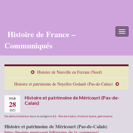
Histoire de France –
Toggl
naviga
Communiqués
Histoire de Neuville en Ferrain (Nord)
Histoire et patrimoine de Noyelles Godault (Pas-de-Calais)
Histoire et patrimoine de Méricourt (Pas-de-
MAR
28
Calais)
2023
De
administrateur
dans la catégorie
62 - Pas-de-Calais
,
histoire locale
,
patrimoine
Histoire et patrimoine de Méricourt (Pas-de-Calais)
https://mairie-mericourt.fr/histoire-de-la-commune/