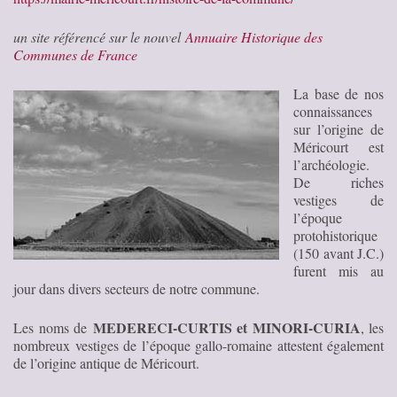
un site référencé sur le nouvel
Annuaire Historique des
Communes de France
La base de nos
connaissances
sur l’origine de
Méricourt est
l’archéologie.
De riches
vestiges de
l’époque
protohistorique
(150 avant J.C.)
furent mis au
jour dans divers secteurs de notre commune.
MEDERECI-CURTIS et MINORI-CURIA
Les noms de
, les
nombreux vestiges de l’époque gallo-romaine attestent également
de l’origine antique de Méricourt.