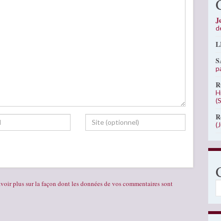
J
d
L
S
p
R
H
(
R
(
voir plus sur la façon dont les données de vos commentaires sont
C