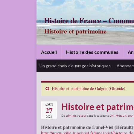
Histoire de France – Commu
Histoire et patrimoine
Accueil
Histoire des communes
An
Un grand choix d’ouvrages historiques
Abonnem
Histoire et patrimoine de Galgon (Gironde)
Histoire et patrim
AOÛT
27
De
administrateur
dans la catégorie
34 - Hérault
,
arch
2021
Histoire et patrimoine de Lunel-Viel (Hérault)
http://www.ville-lunelviel.fr/lunel-viel/histoire-de