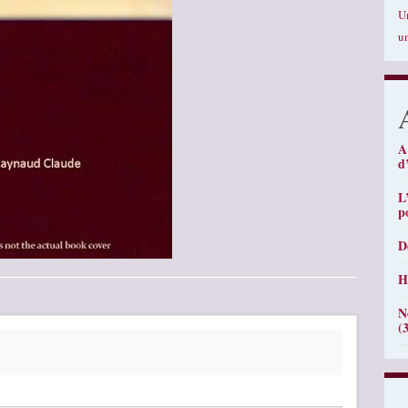
U
u
A
d
L
p
D
H
N
(