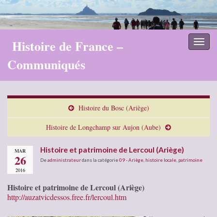
Histoire de France –
Toggl
naviga
Communiqués
Histoire du Bosc (Ariège)
Histoire de Longchamp sur Aujon (Aube)
Histoire et patrimoine de Lercoul (Ariège)
MAR
26
De
administrateur
dans la catégorie
09 - Ariège
,
histoire locale
,
patrimoine
2016
Histoire et patrimoine de Lercoul (Ariège)
http://auzatvicdessos.free.fr/lercoul.htm