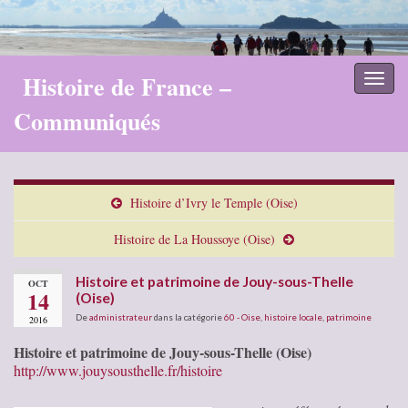
Histoire de France –
Toggl
naviga
Communiqués
Histoire d’Ivry le Temple (Oise)
Histoire de La Houssoye (Oise)
Histoire et patrimoine de Jouy-sous-Thelle
OCT
14
(Oise)
De
administrateur
dans la catégorie
60 - Oise
,
histoire locale
,
patrimoine
2016
Histoire et patrimoine de Jouy-sous-Thelle (Oise)
http://www.jouysousthelle.fr/histoire