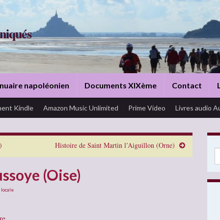
niqués
nuaire napoléonien
Documents XIXème
Contact
ent Kindle
Amazon Music Unlimited
Prime Video
Livres audio A
)
Histoire de Saint Martin l’Aiguillon (Orne)
Se
ussoye (Oise)
 locale
re