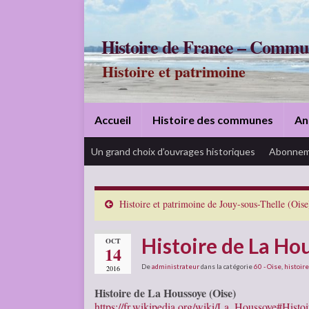
Histoire de France – Commu
Histoire et patrimoine
Accueil
Histoire des communes
An
Un grand choix d’ouvrages historiques
Abonnem
Histoire et patrimoine de Jouy-sous-Thelle (Oise
Histoire de La Ho
OCT
14
De
administrateur
dans la catégorie
60 - Oise
,
histoire
2016
Histoire de La Houssoye (Oise)
https://fr.wikipedia.org/wiki/La_Houssoye#Histoi