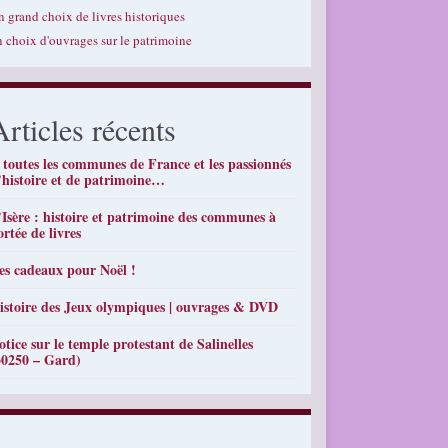
n grand choix de livres historiques
n choix d'ouvrages sur le patrimoine
Articles récents
 toutes les communes de France et les passionnés
’histoire et de patrimoine…
’Isère : histoire et patrimoine des communes à
ortée de livres
es cadeaux pour Noël !
istoire des Jeux olympiques | ouvrages & DVD
otice sur le temple protestant de Salinelles
30250 – Gard)