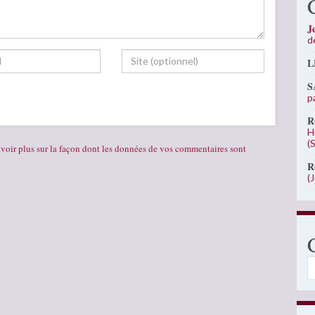
J
d
L
S
p
R
H
(
voir plus sur la façon dont les données de vos commentaires sont
R
(
C