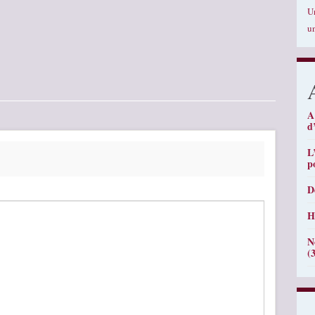
U
u
A
d
L
p
D
H
N
(