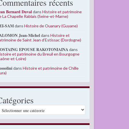
Commentaires récents
ean Bernard Duval
dans
Histoire et patrimoine
e La Chapelle Rablais (Seine-et-Marne)
EI-SAM
dans
Histoire de Ouanary (Guyane)
ALOMON Jean-Michel
dans
Histoire et
atrimoine de Saint Jean d’Estissac (Dordogne)
OSTAING EPOUSE RAKOTONIAINA
dans
istoire et patrimoine du Breuil en Bourgogne
Saône-et-Loire)
ossolini
dans
Histoire et patrimoine de Chille
Jura)
Catégories
atégories