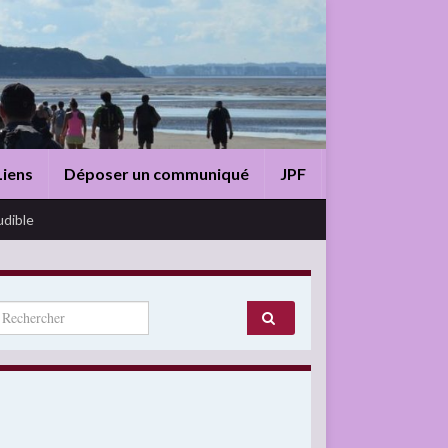
Liens
Déposer un communiqué
JPF
udible
arch for: