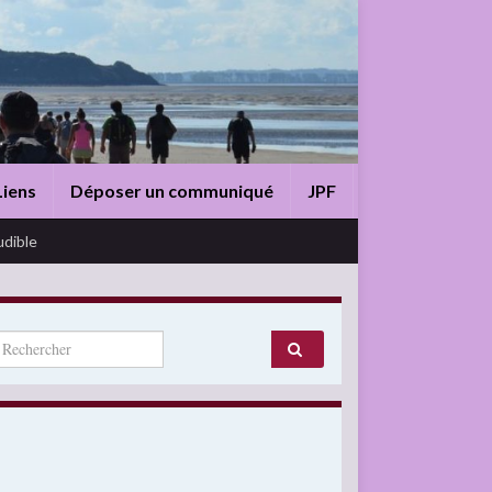
Liens
Déposer un communiqué
JPF
udible
arch for: