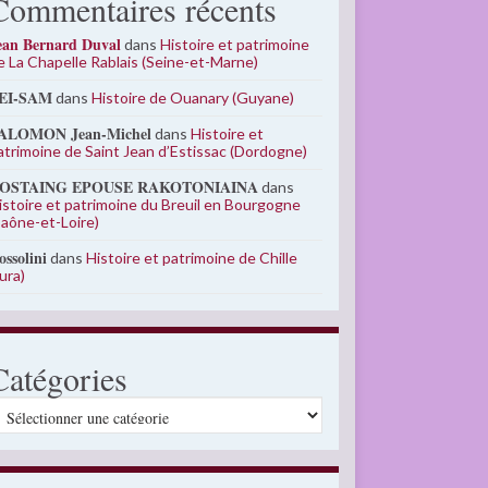
Commentaires récents
ean Bernard Duval
dans
Histoire et patrimoine
e La Chapelle Rablais (Seine-et-Marne)
EI-SAM
dans
Histoire de Ouanary (Guyane)
ALOMON Jean-Michel
dans
Histoire et
atrimoine de Saint Jean d’Estissac (Dordogne)
OSTAING EPOUSE RAKOTONIAINA
dans
istoire et patrimoine du Breuil en Bourgogne
Saône-et-Loire)
ossolini
dans
Histoire et patrimoine de Chille
Jura)
Catégories
atégories