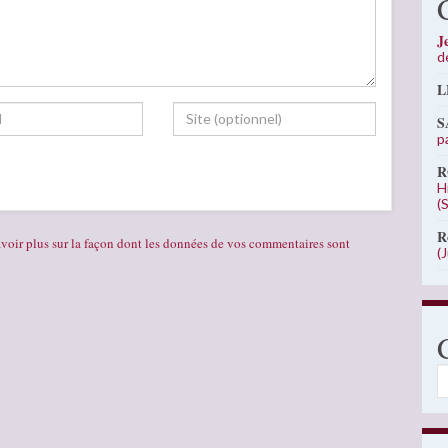
J
d
L
S
p
R
H
(
R
voir plus sur la façon dont les données de vos commentaires sont
(
C