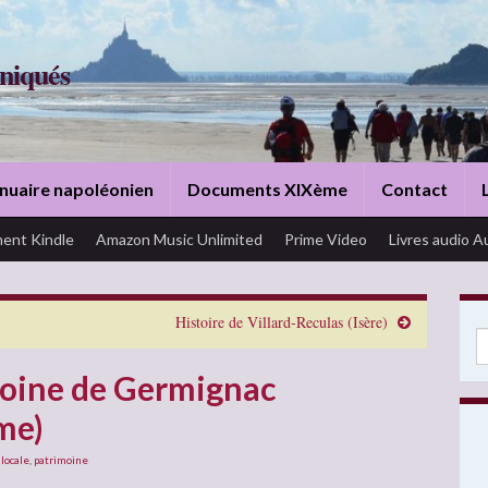
niqués
nuaire napoléonien
Documents XIXème
Contact
ent Kindle
Amazon Music Unlimited
Prime Video
Livres audio A
Histoire de Villard-Reculas (Isère)
Se
moine de Germignac
me)
 locale
,
patrimoine