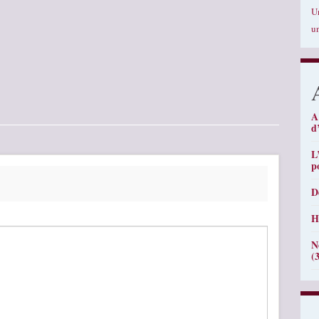
U
u
A
d
L
p
D
H
N
(