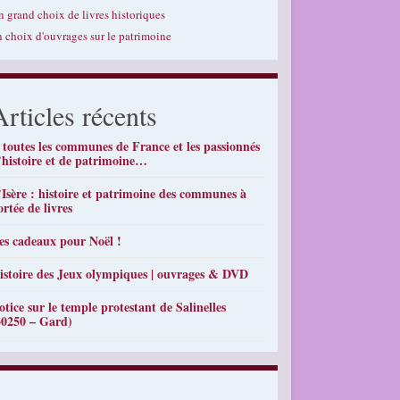
n grand choix de livres historiques
n choix d'ouvrages sur le patrimoine
Articles récents
 toutes les communes de France et les passionnés
’histoire et de patrimoine…
’Isère : histoire et patrimoine des communes à
ortée de livres
es cadeaux pour Noël !
istoire des Jeux olympiques | ouvrages & DVD
otice sur le temple protestant de Salinelles
30250 – Gard)