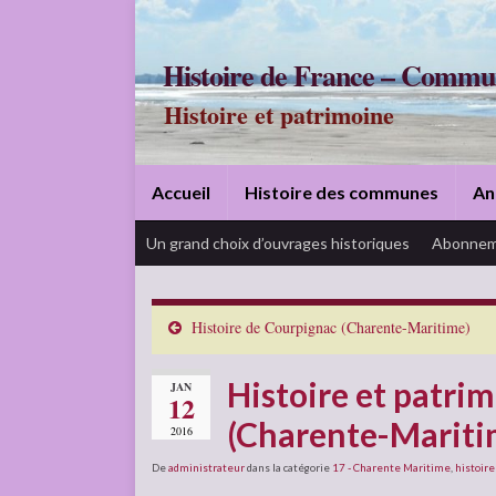
Histoire de France – Commu
Histoire et patrimoine
Accueil
Histoire des communes
An
Un grand choix d’ouvrages historiques
Abonnem
Histoire de Courpignac (Charente-Maritime)
Histoire et patri
JAN
12
(Charente-Mariti
2016
De
administrateur
dans la catégorie
17 - Charente Maritime
,
histoire