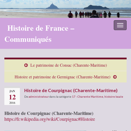
Histoire de France –
Toggl
naviga
Communiqués
Le patrimoine de Consac (Charente-Maritime)
Histoire et patrimoine de Germignac (Charente-Maritime)
Histoire de Courpignac (Charente-Maritime)
JAN
12
De
administrateur
dans la catégorie
17 - Charente Maritime
,
histoire locale
2016
Histoire de Courpignac (Charente-Maritime)
https://fr.wikipedia.org/wiki/Courpignac#Histoire