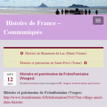
Histoire de France –
Toggl
naviga
Communiqués
Histoire de Beaumont du Lac (Haute-Vienne)
Histoire et patrimoine de Saint-Privé (Yonne)
Histoire et patrimoine de Frémifontaine
AOÛT
12
(Vosges)
De
administrateur
dans la catégorie
88 - Vosges
,
histoire locale
,
patrimoine
2019
Histoire et patrimoine de Frémifontaine (Vosges)
http://www.fremifontaine.fr/fr/information/35427/un-village-ancre-
dans-histoire