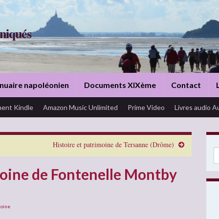
niqués
nuaire napoléonien
Documents XIXème
Contact
ent Kindle
Amazon Music Unlimited
Prime Video
Livres audio A
Histoire et patrimoine de Tersanne (Drôme)
Se
moine de Fontenelle Montby
moine