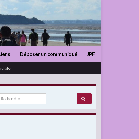
Liens
Déposer un communiqué
JPF
udible
arch for: