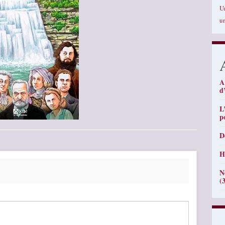
U
u
A
d
L
p
D
H
N
(