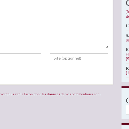
J
d
L
S
p
R
H
(
R
(
voir plus sur la façon dont les données de vos commentaires sont
C