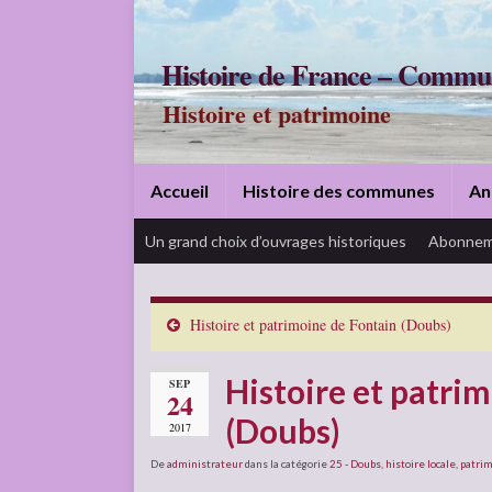
Histoire de France – Commu
Histoire et patrimoine
Accueil
Histoire des communes
An
Un grand choix d’ouvrages historiques
Abonnem
Histoire et patrimoine de Fontain (Doubs)
Histoire et patri
SEP
24
(Doubs)
2017
De
administrateur
dans la catégorie
25 - Doubs
,
histoire locale
,
patri