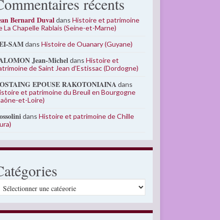
Commentaires récents
ean Bernard Duval
dans
Histoire et patrimoine
e La Chapelle Rablais (Seine-et-Marne)
EI-SAM
dans
Histoire de Ouanary (Guyane)
ALOMON Jean-Michel
dans
Histoire et
atrimoine de Saint Jean d’Estissac (Dordogne)
OSTAING EPOUSE RAKOTONIAINA
dans
istoire et patrimoine du Breuil en Bourgogne
Saône-et-Loire)
ossolini
dans
Histoire et patrimoine de Chille
Jura)
Catégories
atégories