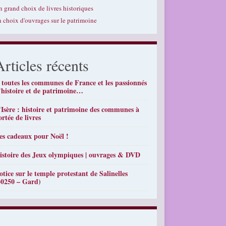
n grand choix de livres historiques
n choix d'ouvrages sur le patrimoine
Articles récents
 toutes les communes de France et les passionnés
’histoire et de patrimoine…
’Isère : histoire et patrimoine des communes à
ortée de livres
es cadeaux pour Noël !
istoire des Jeux olympiques | ouvrages & DVD
otice sur le temple protestant de Salinelles
30250 – Gard)