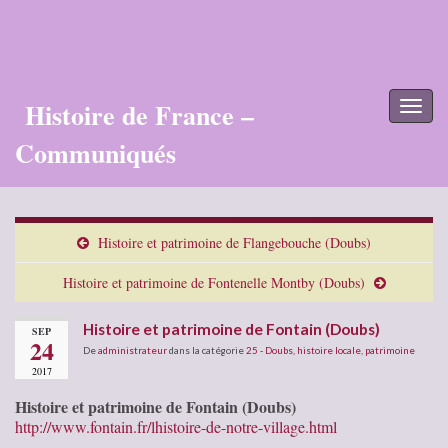
Histoire de France –
Toggl
naviga
Communiqués
Histoire et patrimoine de Flangebouche (Doubs)
Histoire et patrimoine de Fontenelle Montby (Doubs)
Histoire et patrimoine de Fontain (Doubs)
SEP
24
De
administrateur
dans la catégorie
25 - Doubs
,
histoire locale
,
patrimoine
2017
Histoire et patrimoine de Fontain (Doubs)
http://www.fontain.fr/lhistoire-de-notre-village.html