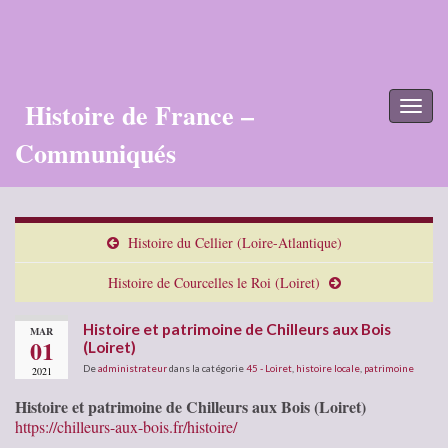
Histoire de France –
Toggl
naviga
Communiqués
Histoire du Cellier (Loire-Atlantique)
Histoire de Courcelles le Roi (Loiret)
Histoire et patrimoine de Chilleurs aux Bois
MAR
01
(Loiret)
De
administrateur
dans la catégorie
45 - Loiret
,
histoire locale
,
patrimoine
2021
Histoire et patrimoine de Chilleurs aux Bois (Loiret)
https://chilleurs-aux-bois.fr/histoire/