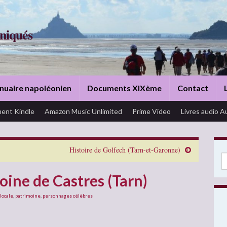
niqués
nuaire napoléonien
Documents XIXème
Contact
ent Kindle
Amazon Music Unlimited
Prime Video
Livres audio A
Histoire de Golfech (Tarn-et-Garonne)
Se
oine de Castres (Tarn)
 locale
,
patrimoine
,
personnages célèbres