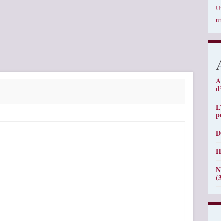
U
u
A
d
L
p
D
H
N
(