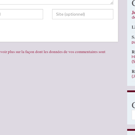
J
d
L
S
p
R
voir plus sur la façon dont les données de vos commentaires sont
H
(
R
(
C