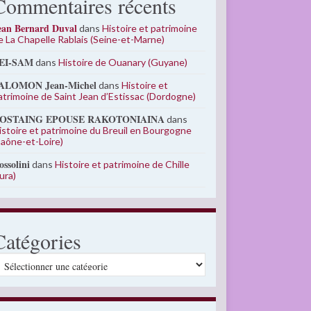
Commentaires récents
ean Bernard Duval
dans
Histoire et patrimoine
e La Chapelle Rablais (Seine-et-Marne)
EI-SAM
dans
Histoire de Ouanary (Guyane)
ALOMON Jean-Michel
dans
Histoire et
atrimoine de Saint Jean d’Estissac (Dordogne)
OSTAING EPOUSE RAKOTONIAINA
dans
istoire et patrimoine du Breuil en Bourgogne
Saône-et-Loire)
ossolini
dans
Histoire et patrimoine de Chille
Jura)
Catégories
atégories