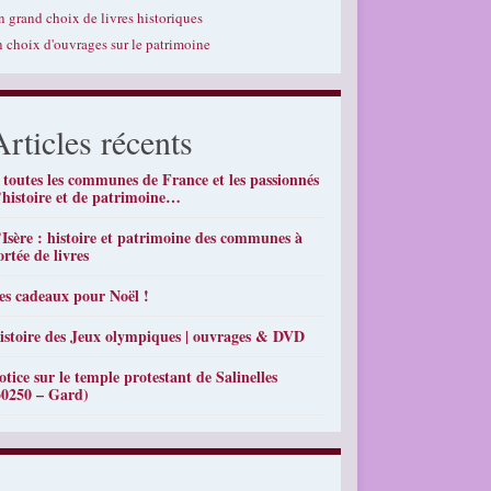
n grand choix de livres historiques
n choix d'ouvrages sur le patrimoine
Articles récents
 toutes les communes de France et les passionnés
’histoire et de patrimoine…
’Isère : histoire et patrimoine des communes à
ortée de livres
es cadeaux pour Noël !
istoire des Jeux olympiques | ouvrages & DVD
otice sur le temple protestant de Salinelles
30250 – Gard)