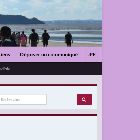
Liens
Déposer un communiqué
JPF
udible
arch for: