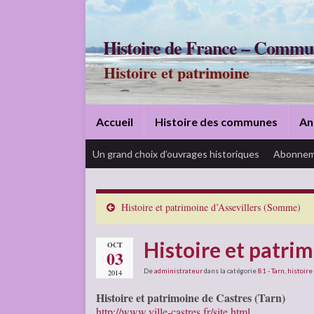
Histoire de France – Commu
Histoire et patrimoine
Accueil
Histoire des communes
An
Un grand choix d’ouvrages historiques
Abonnem
Histoire et patrimoine d’Assevillers (Somme)
Histoire et patrim
OCT
03
De
administrateur
dans la catégorie
81 - Tarn
,
histoire
2014
Histoire et patrimoine de Castres (Tarn)
http://www.ville-castres.fr/site.html