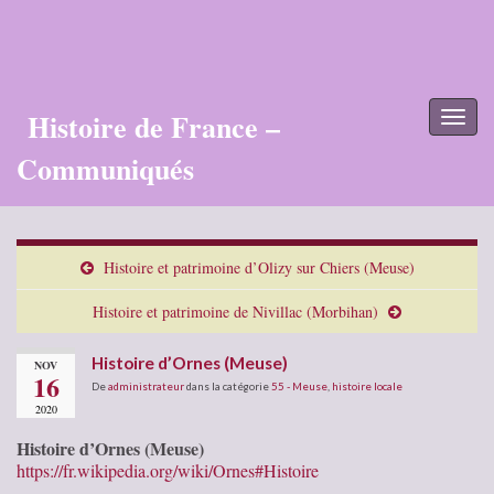
Histoire de France –
Toggl
naviga
Communiqués
Histoire et patrimoine d’Olizy sur Chiers (Meuse)
Histoire et patrimoine de Nivillac (Morbihan)
Histoire d’Ornes (Meuse)
NOV
16
De
administrateur
dans la catégorie
55 - Meuse
,
histoire locale
2020
Histoire d’Ornes (Meuse)
https://fr.wikipedia.org/wiki/Ornes#Histoire