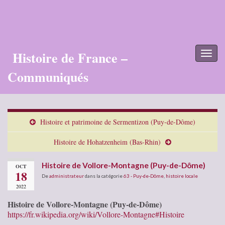
Histoire de France –
Toggl
naviga
Communiqués
Histoire et patrimoine de Sermentizon (Puy-de-Dôme)
Histoire de Hohatzenheim (Bas-Rhin)
Histoire de Vollore-Montagne (Puy-de-Dôme)
OCT
18
De
administrateur
dans la catégorie
63 - Puy-de-Dôme
,
histoire locale
2022
Histoire de Vollore-Montagne (Puy-de-Dôme)
https://fr.wikipedia.org/wiki/Vollore-Montagne#Histoire