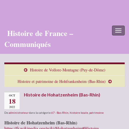
Histoire de France –
Toggl
naviga
Communiqués
Histoire de Vollore-Montagne (Puy-de-Dôme)
Histoire et patrimoine de Hohfrankenheim (Bas-Rhin)
Histoire de Hohatzenheim (Bas-Rhin)
OCT
18
2022
De
administrateur
dans la catégorie
67 - Bas-Rhin
,
histoire locale
,
patrimoine
Histoire de Hohatzenheim (Bas-Rhin)
https://fr.wikipedia.org/wiki/Hohatzenheim#Histoire