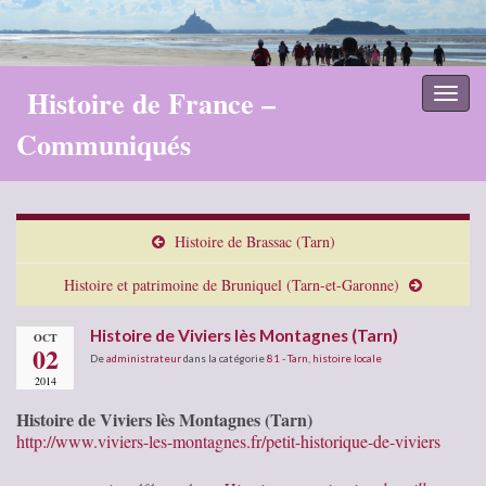
Histoire de France –
Toggl
naviga
Communiqués
Histoire de Brassac (Tarn)
Histoire et patrimoine de Bruniquel (Tarn-et-Garonne)
Histoire de Viviers lès Montagnes (Tarn)
OCT
02
De
administrateur
dans la catégorie
81 - Tarn
,
histoire locale
2014
Histoire de Viviers lès Montagnes (Tarn)
http://www.viviers-les-montagnes.fr/petit-historique-de-viviers