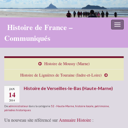
Histoire de France –
Toggl
naviga
Communiqués
Histoire de Moussy (Marne)
Histoire de Lignières de Touraine (Indre-et-Loire)
Histoire de Verseilles-le-Bas (Haute-Marne)
JAN
14
2014
De
administrateur
dans la catégorie
52 - Haute-Marne
,
histoire locale
,
patrimoine
,
périodes historiques
Un nouveau site référencé sur
Annuaire Histoire
: