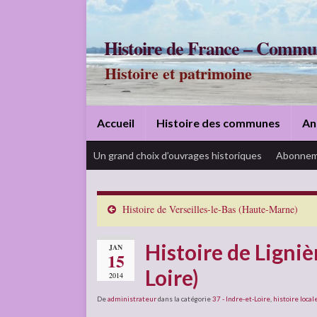
Histoire de France – Commu
Histoire et patrimoine
Accueil
Histoire des communes
An
Un grand choix d’ouvrages historiques
Abonnem
Histoire de Verseilles-le-Bas (Haute-Marne)
Histoire de Ligniè
JAN
15
Loire)
2014
De
administrateur
dans la catégorie
37 - Indre-et-Loire
,
histoire local