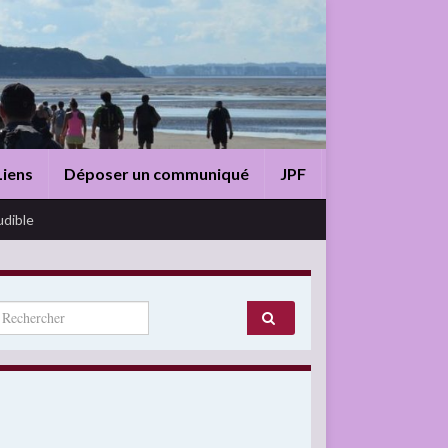
Liens
Déposer un communiqué
JPF
udible
arch for: