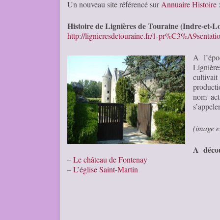
Un nouveau site référencé sur
Annuaire Histoire
Histoire de Lignières de Touraine (Indre-et-Lo
http://lignieresdetouraine.fr/1-pr%C3%A9sentat
A l’épo
Lignière
cultivai
producti
nom act
s’appelen
(image e
A décou
–
Le château de Fontenay
–
L’église Saint-Martin