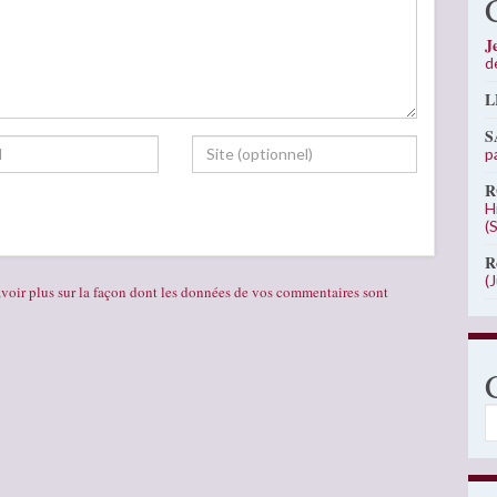
J
d
L
S
p
R
H
(
R
(
voir plus sur la façon dont les données de vos commentaires sont
C