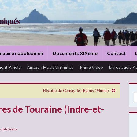
niqués
nuaire napoléonien
Documents XIXème
Contact
ent Kindle
Amazon Music Unlimited
Prime Video
Livres audio A
Histoire de Cernay-les-Reims (Marne)
Se
res de Touraine (Indre-et-
e
,
patrimoine