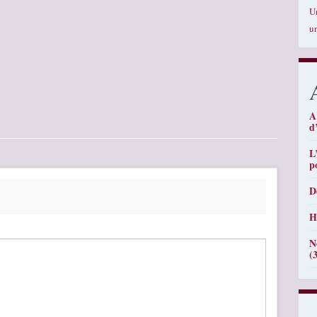
U
u
A
d
L
p
D
H
N
(