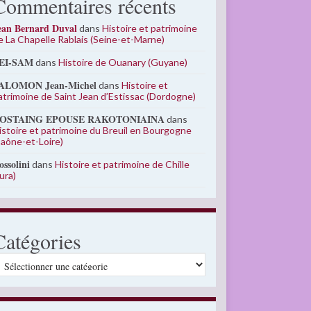
Commentaires récents
ean Bernard Duval
dans
Histoire et patrimoine
e La Chapelle Rablais (Seine-et-Marne)
EI-SAM
dans
Histoire de Ouanary (Guyane)
ALOMON Jean-Michel
dans
Histoire et
atrimoine de Saint Jean d’Estissac (Dordogne)
OSTAING EPOUSE RAKOTONIAINA
dans
istoire et patrimoine du Breuil en Bourgogne
Saône-et-Loire)
ossolini
dans
Histoire et patrimoine de Chille
Jura)
Catégories
atégories