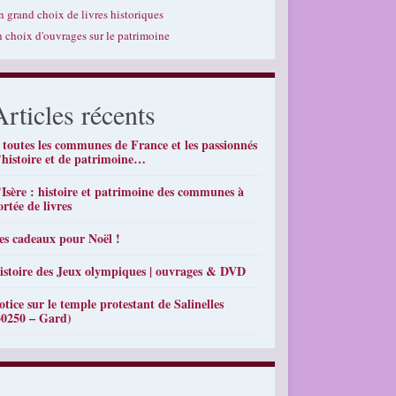
n grand choix de livres historiques
n choix d'ouvrages sur le patrimoine
Articles récents
 toutes les communes de France et les passionnés
’histoire et de patrimoine…
’Isère : histoire et patrimoine des communes à
ortée de livres
es cadeaux pour Noël !
istoire des Jeux olympiques | ouvrages & DVD
otice sur le temple protestant de Salinelles
30250 – Gard)