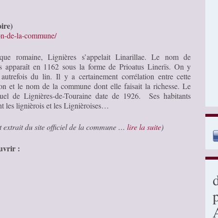
:
ire)
ion-de-la-commune/
que romaine, Lignières s’appelait Linarillae. Le nom de
s apparaît en 1162 sous la forme de Prioatus Linerïs. On y
t autrefois du lin. Il y a certainement corrélation entre cette
on et le nom de la commune dont elle faisait la richesse. Le
uel de Lignières-de-Touraine date de 1926. Ses habitants
t les lignièrois et les Lignièroises…
t extrait du site officiel de la commune …
lire la suite
)
vrir :