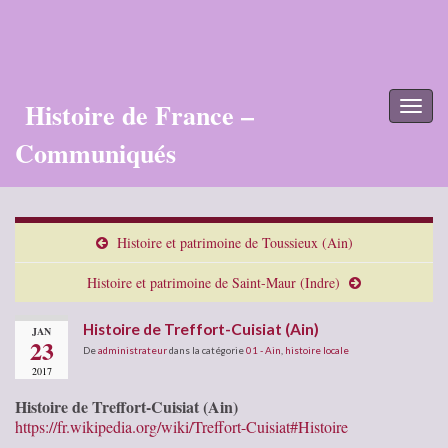
Histoire de France –
Toggl
naviga
Communiqués
Histoire et patrimoine de Toussieux (Ain)
Histoire et patrimoine de Saint-Maur (Indre)
Histoire de Treffort-Cuisiat (Ain)
JAN
23
De
administrateur
dans la catégorie
01 - Ain
,
histoire locale
2017
Histoire de Treffort-Cuisiat (Ain)
https://fr.wikipedia.org/wiki/Treffort-Cuisiat#Histoire