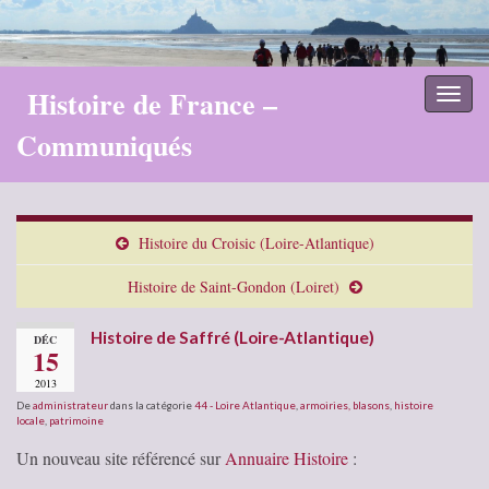
Histoire de France –
Toggl
naviga
Communiqués
Histoire du Croisic (Loire-Atlantique)
Histoire de Saint-Gondon (Loiret)
Histoire de Saffré (Loire-Atlantique)
DÉC
15
2013
De
administrateur
dans la catégorie
44 - Loire Atlantique
,
armoiries, blasons
,
histoire
locale
,
patrimoine
Un nouveau site référencé sur
Annuaire Histoire
: