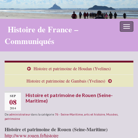
Histoire de France –
Toggl
naviga
Communiqués
Histoire et patrimoine de Houdan (Yvelines)
Histoire et patrimoine de Gambais (Yvelines)
Histoire et patrimoine de Rouen (Seine-
SEP
08
Maritime)
2014
De
administrateur
dans la catégorie
76 - Seine-Maritime
,
arts et histoire
,
Musées
,
patrimoine
Histoire et patrimoine de Rouen (Seine-Maritime)
http://www.rouen.fr/histoire