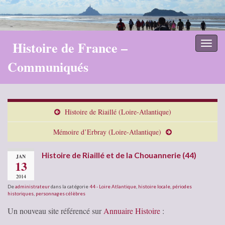
Histoire de France –
Toggl
naviga
Communiqués
Histoire de Riaillé (Loire-Atlantique)
Mémoire d’Erbray (Loire-Atlantique)
Histoire de Riaillé et de la Chouannerie (44)
JAN
13
2014
De
administrateur
dans la catégorie
44 - Loire Atlantique
,
histoire locale
,
périodes
historiques
,
personnages célèbres
Un nouveau site référencé sur
Annuaire Histoire
: