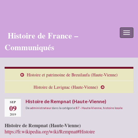
Histoire de France –
Toggl
naviga
Communiqués
Histoire et patrimoine de Breuilaufa (Haute-Vienne)
Histoire de Lavignac (Haute-Vienne)
Histoire de Rempnat (Haute-Vienne)
SEP
09
De
administrateur
dans la catégorie
87 - Haute-Vienne
,
histoire locale
2019
Histoire de Rempnat (Haute-Vienne)
https://fr.wikipedia.org/wiki/Rempnat#Histoire