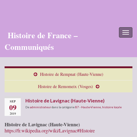
Histoire de France –
Toggl
naviga
Communiqués
Histoire de Rempnat (Haute-Vienne)
Histoire de Remomeix (Vosges)
Histoire de Lavignac (Haute-Vienne)
SEP
09
De
administrateur
dans la catégorie
87 - Haute-Vienne
,
histoire locale
2019
Histoire de Lavignac (Haute-Vienne)
https://fr.wikipedia.org/wiki/Lavignac#Histoire