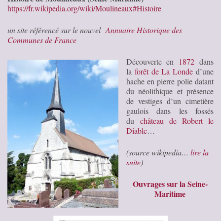
https://fr.wikipedia.org/wiki/Moulineaux#Histoire
un site référencé sur le nouvel
Annuaire Historique des
Communes de France
Découverte en
1872
dans
la
forêt de La Londe
d’une
hache en pierre polie datant
du néolithique et présence
de vestiges d’un cimetière
gaulois dans les fossés
du
château de Robert le
Diable
…
(source wikipedia…
lire la
suite
)
Ouvrages sur la Seine-
Maritime