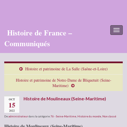
Histoire de France –
Toggl
naviga
Communiqués
Histoire et patrimoine de La Salle (Saône-et-Loire)
Histoire et patrimoine de Notre-Dame de Bliquetuit (Seine-
Maritime)
Histoire de Moulineaux (Seine-Maritime)
OCT
15
2022
De
administrateur
dans la catégorie
76 - Seine-Maritime
,
Histoire du monde
,
Non classé
Histoire de Moulineaux (Seine-Maritime)