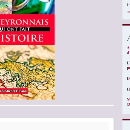
U
u
A
d
L
p
D
H
N
(