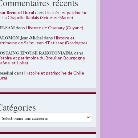
Commentaires récents
ean Bernard Duval
dans
Histoire et patrimoine
e La Chapelle Rablais (Seine-et-Marne)
EI-SAM
dans
Histoire de Ouanary (Guyane)
ALOMON Jean-Michel
dans
Histoire et
atrimoine de Saint Jean d’Estissac (Dordogne)
OSTAING EPOUSE RAKOTONIAINA
dans
istoire et patrimoine du Breuil en Bourgogne
Saône-et-Loire)
ossolini
dans
Histoire et patrimoine de Chille
Jura)
Catégories
atégories