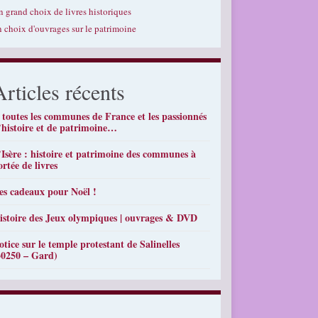
n grand choix de livres historiques
n choix d'ouvrages sur le patrimoine
Articles récents
 toutes les communes de France et les passionnés
’histoire et de patrimoine…
’Isère : histoire et patrimoine des communes à
ortée de livres
es cadeaux pour Noël !
istoire des Jeux olympiques | ouvrages & DVD
otice sur le temple protestant de Salinelles
30250 – Gard)