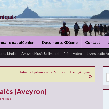
niqués
nuaire napoléonien
Documents XIXème
Contact
ent Kindle
Amazon Music Unlimited
Prime Video
Livres audio A
Histoire et patrimoine de Morlhon le Haut (Aveyron)
Se
alès (Aveyron)
oire locale