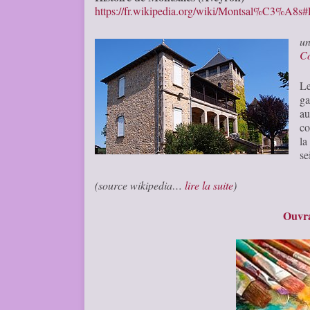
https://fr.wikipedia.org/wiki/Montsal%C3%A8s#H
u
C
Le
ga
au
co
la
se
(source wikipedia…
lire la suite
)
Ouvra