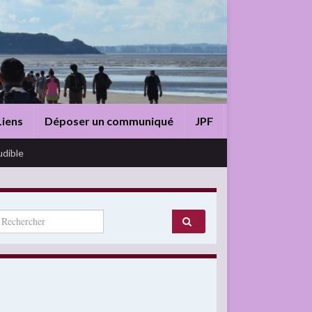
Liens
Déposer un communiqué
JPF
udible
arch for: