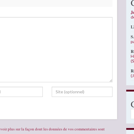
J
d
L
S
p
R
H
(
R
(
C
voir plus sur la façon dont les données de vos commentaires sont