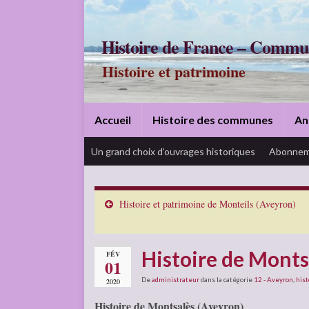
Histoire de France – Commu
Histoire et patrimoine
Accueil
Histoire des communes
An
Un grand choix d’ouvrages historiques
Abonnem
Histoire et patrimoine de Monteils (Aveyron)
Histoire de Monts
FÉV
01
De
administrateur
dans la catégorie
12 - Aveyron
,
hist
2020
Histoire de Montsalès (Aveyron)