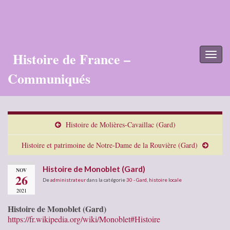
Histoire de France –
Toggl
naviga
Communiqués
Histoire de Molières-Cavaillac (Gard)
Histoire et patrimoine de Notre-Dame de la Rouvière (Gard)
Histoire de Monoblet (Gard)
NOV
26
De
administrateur
dans la catégorie
30 - Gard
,
histoire locale
2021
Histoire de Monoblet (Gard)
https://fr.wikipedia.org/wiki/Monoblet#Histoire