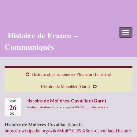
Histoire de France –
Toggl
naviga
Communiqués
Histoire et patrimoine de Plomelin (Finistère)
Histoire de Monoblet (Gard)
Histoire de Molières-Cavaillac (Gard)
NOV
26
De
administrateur
dans la catégorie
30 - Gard
,
histoire locale
2021
Histoire de Molières-Cavaillac (Gard)
https://fr.wikipedia.org/wiki/Moli%C3%A8res-Cavaillac#Histoire