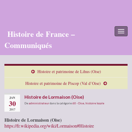
Histoire de France –
Toggl
naviga
Communiqués
Histoire et patrimoine de Lihus (Oise)
Histoire et patrimoine de Piscop (Val d’Oise)
Histoire de Lormaison (Oise)
JAN
30
De
administrateur
dans la catégorie
60 - Oise
,
histoire locale
2017
Histoire de Lormaison (Oise)
https://fr.wikipedia.org/wiki/Lormaison#Histoire