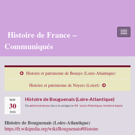
Histoire de France –
Toggl
naviga
Communiqués
Histoire et patrimoine de Bouaye (Loire-Atlantique)
Histoire et patrimoine de Noyers (Loiret)
Histoire de Bouguenais (Loire-Atlantique)
NOV
30
De
administrateur
dans la catégorie
44 - Loire Atlantique
,
histoire locale
2016
Histoire de Bouguenais (Loire-Atlantique)
https://fr.wikipedia.org/wiki/Bouguenais#Histoire