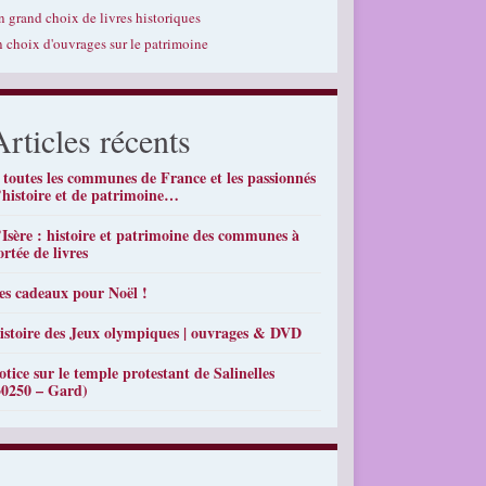
n grand choix de livres historiques
n choix d'ouvrages sur le patrimoine
Articles récents
 toutes les communes de France et les passionnés
’histoire et de patrimoine…
’Isère : histoire et patrimoine des communes à
ortée de livres
es cadeaux pour Noël !
istoire des Jeux olympiques | ouvrages & DVD
otice sur le temple protestant de Salinelles
30250 – Gard)