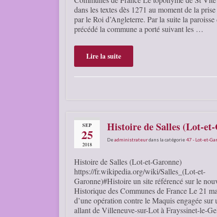
dans les textes dès 1271 au moment de la prise
par le Roi d’Angleterre. Par la suite la paroisse
précédé la commune a porté suivant les …
Lire la suite
Histoire de Salles (Lot-e
SEP
25
De
administrateur
dans la catégorie
47 - Lot-et-G
2018
Histoire de Salles (Lot-et-Garonne)
https://fr.wikipedia.org/wiki/Salles_(Lot-et-
Garonne)#Histoire un site référencé sur le no
Historique des Communes de France Le 21 mai
d’une opération contre le Maquis engagée sur 
allant de Villeneuve-sur-Lot à Frayssinet-le-Gel