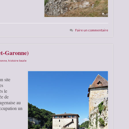
Faire un commentaire
-et-Garonne)
aronne
,
histoire locale
n site
es
s le
ée de
 agenaise au
 occupation un