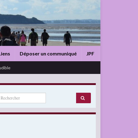
Liens
Déposer un communiqué
JPF
udible
arch for: