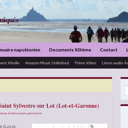
niqués
nuaire napoléonien
Documents XIXème
Contact
ent Kindle
Amazon Music Unlimited
Prime Video
Livres audio A
Se
Saint Sylvestre sur Lot (Lot-et-Garonne)
aronne
,
histoire locale
,
patrimoine
t (Lot-et-