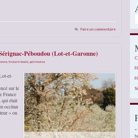
A
Faire un commentaire
e Sérignac-Péboudou (Lot-et-Garonne)
C
aronne
,
histoire locale
,
patrimoine
F
Lot-et-
F
ncé sur le
S
e France
qui était
m occitan
teur » ou
«
b