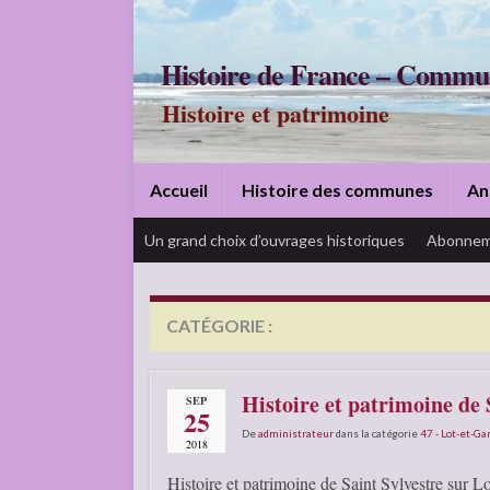
Histoire de France – Commu
Histoire et patrimoine
Accueil
Histoire des communes
An
Un grand choix d’ouvrages historiques
Abonnem
CATÉGORIE :
47 – LOT-ET-GARONNE
Histoire et patrimoine de 
SEP
25
De
administrateur
dans la catégorie
47 - Lot-et-G
2018
Histoire et patrimoine de Saint Sylvestre sur Lo