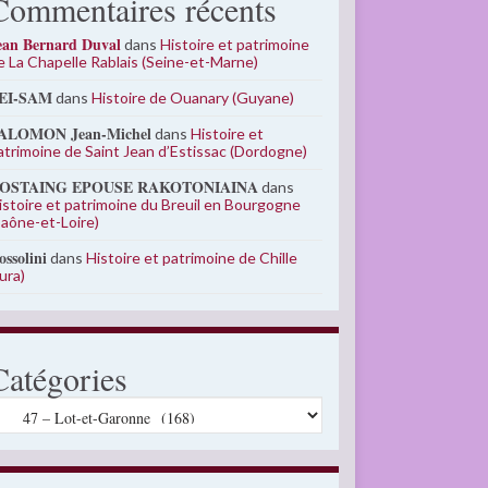
Commentaires récents
ean Bernard Duval
dans
Histoire et patrimoine
e La Chapelle Rablais (Seine-et-Marne)
EI-SAM
dans
Histoire de Ouanary (Guyane)
ALOMON Jean-Michel
dans
Histoire et
atrimoine de Saint Jean d’Estissac (Dordogne)
OSTAING EPOUSE RAKOTONIAINA
dans
istoire et patrimoine du Breuil en Bourgogne
Saône-et-Loire)
ossolini
dans
Histoire et patrimoine de Chille
Jura)
Catégories
atégories