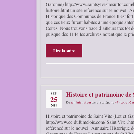
Garonne) http://www.saintsylvestresurlot.com/h
histoire.html un site référencé sur le nouvel A
Historique des Communes de France Il est fort
que ces lieux furent habités à une époque anté
Celtes. Nous trouvons trace d’ailleurs très tôt d
puisque dès 1144 les archives notent que le pr
Lire la suite
Histoire et patrimoine de
SEP
25
De
administrateur
dans la catégorie
47 - Lot-et-G
2018
Histoire et patrimoine de Saint Vite (Lot-et-G
http://www.cc-dufumelois.com/-Saint-Vite-.htm
référencé sur le nouvel Annuaire Historique d
Communes de France Le toponyme de St Vite 