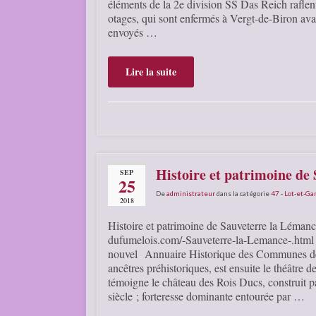
éléments de la 2e division SS Das Reich raflen
otages, qui sont enfermés à Vergt-de-Biron ava
envoyés …
Lire la suite
Histoire et patrimoine de
SEP
25
De
administrateur
dans la catégorie
47 - Lot-et-G
2018
Histoire et patrimoine de Sauveterre la Léman
dufumelois.com/-Sauveterre-la-Lemance-.html u
nouvel Annuaire Historique des Communes de F
ancêtres préhistoriques, est ensuite le théâtre d
témoigne le château des Rois Ducs, construit p
siècle ; forteresse dominante entourée par …