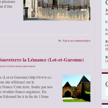
t plusieurs
nt d’être
J
d
L
S
p
Faire un commentaire
R
H
(
R
 Sauveterre la Lémance (Lot-et-Garonne)
(
aronne
,
histoire locale
,
patrimoine
ce (Lot-et-Garonne) http://www.cc-
n site référencé sur le
rance Cette terre, foulée par nos
C
es rivalités franco-anglaises. En
ar Edouard Ier à la fin du 13ème