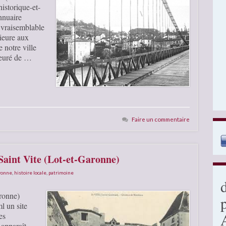
istorique-et-
nnuaire
 vraisemblable
rieure aux
e notre ville
ieuré de …
Faire un commentaire
 Saint Vite (Lot-et-Garonne)
aronne
,
histoire locale
,
patrimoine
aronne)
l un site
es
apparaît