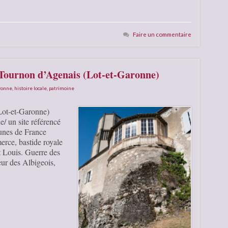
Faire un commentaire
 Tournon d’Agenais (Lot-et-Garonne)
aronne
,
histoire locale
,
patrimoine
Lot-et-Garonne)
 un site référencé
unes de France
rce, bastide royale
nt Louis. Guerre des
eur des Albigeois,