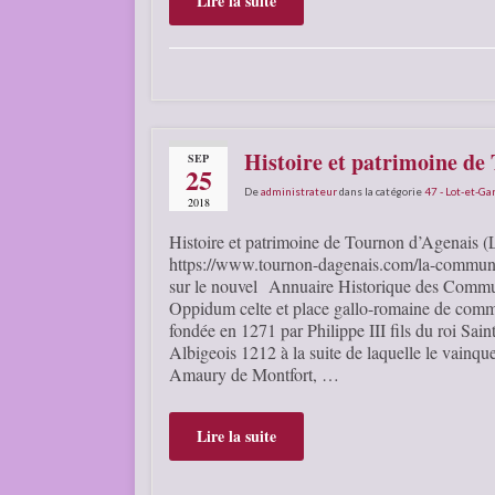
Lire la suite
Histoire et patrimoine de
SEP
25
De
administrateur
dans la catégorie
47 - Lot-et-G
2018
Histoire et patrimoine de Tournon d’Agenais (
https://www.tournon-dagenais.com/la-commune/
sur le nouvel Annuaire Historique des Comm
Oppidum celte et place gallo-romaine de comme
fondée en 1271 par Philippe III fils du roi Sai
Albigeois 1212 à la suite de laquelle le vainqu
Amaury de Montfort, …
Lire la suite