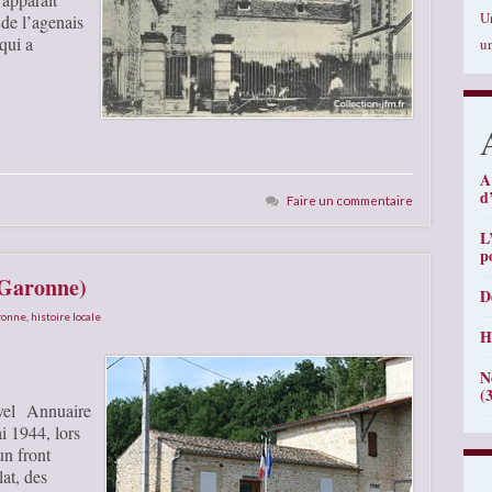
U
 de l’agenais
 qui a
u
A
d
Faire un commentaire
L
p
t-Garonne)
D
aronne
,
histoire locale
H
N
(
uvel Annuaire
 1944, lors
un front
at, des