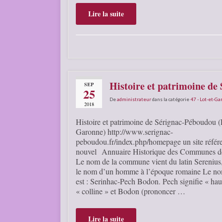
Lire la suite
Histoire et patrimoine d
SEP
25
De
administrateur
dans la catégorie
47 - Lot-et-G
2018
Histoire et patrimoine de Sérignac-Péboudou (
Garonne) http://www.serignac-
peboudou.fr/index.php/homepage un site référe
nouvel Annuaire Historique des Communes d
Le nom de la commune vient du latin Serenius, 
le nom d’un homme à l’époque romaine Le no
est : Serinhac-Pech Bodon. Pech signifie « hau
« colline » et Bodon (prononcer …
Lire la suite