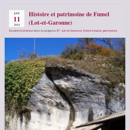
Histoire et patrimoine de Fumel
JAN
11
(Lot-et-Garonne)
2014
De
administrateur
dans la catégorie
47 - Lot-et-Garonne
,
histoire locale
,
patrimoine