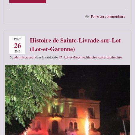
Faire un commentaire
Histoire de Sainte-Livrade-sur-Lot
DÉC
26
(Lot-et-Garonne)
2013
De
administrateur
dans la catégorie
47 - Lot-et-Garonne
,
histoire locale
,
patrimoine