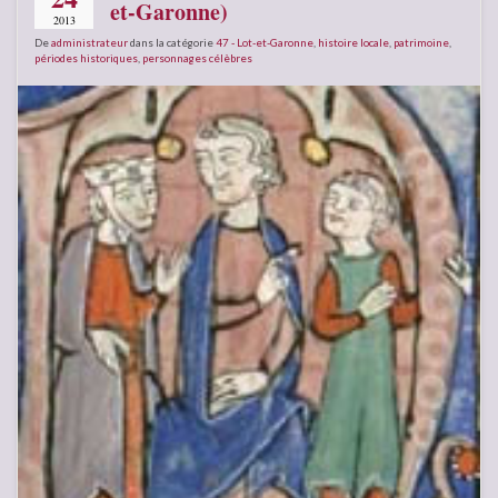
et-Garonne)
2013
De
administrateur
dans la catégorie
47 - Lot-et-Garonne
,
histoire locale
,
patrimoine
,
périodes historiques
,
personnages célèbres