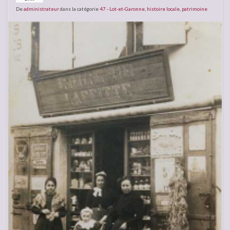
De
administrateur
dans la catégorie
47 - Lot-et-Garonne
,
histoire locale
,
patrimoine