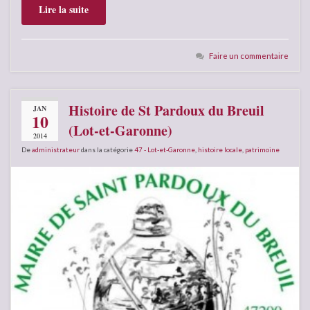
Lire la suite
Faire un commentaire
Histoire de St Pardoux du Breuil
JAN
10
(Lot-et-Garonne)
2014
De
administrateur
dans la catégorie
47 - Lot-et-Garonne
,
histoire locale
,
patrimoine