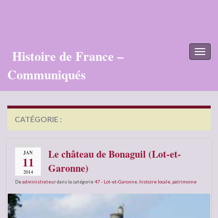
Histoire de France –
Toggl
naviga
Communiqués
CATÉGORIE :
47 – LOT-ET-GARONNE
Le château de Bonaguil (Lot-et-
JAN
11
Garonne)
2014
De
administrateur
dans la catégorie
47 - Lot-et-Garonne
,
histoire locale
,
patrimoine