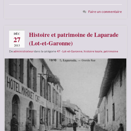
Faire un commentaire
Histoire et patrimoine de Laparade
DÉC
27
(Lot-et-Garonne)
2013
De
administrateur
dans la catégorie
47 - Lot-et-Garonne
,
histoire locale
,
patrimoine