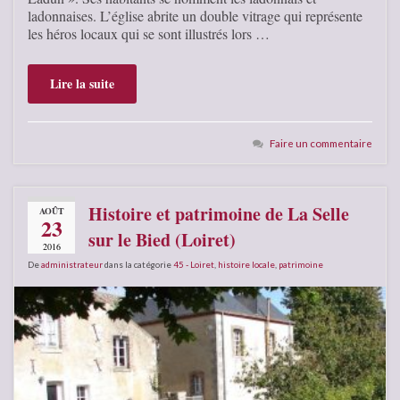
ladonnaises. L’église abrite un double vitrage qui représente
les héros locaux qui se sont illustrés lors …
Lire la suite
Faire un commentaire
Histoire et patrimoine de La Selle
AOÛT
23
sur le Bied (Loiret)
2016
De
administrateur
dans la catégorie
45 - Loiret
,
histoire locale
,
patrimoine