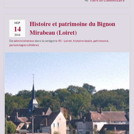
Faire un commentaire
Histoire et patrimoine du Bignon
SEP
14
Mirabeau (Loiret)
2016
De
administrateur
dans la catégorie
45 - Loiret
,
histoire locale
,
patrimoine
,
personnages célèbres