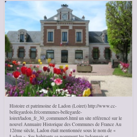
Histoire et patrimoine de Ladon (Loiret) http://www.cc-
bellegardois.fr/communes-bellegarde-
loiret/ladon_fr_30_commune6.html un site référencé sur le
nouvel Annuaire Historique des Communes de France Au
12ème siècle, Ladon était mentionnée sous le nom de «
Ladun ». Ses habitants se nomment les ladonnais et