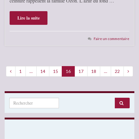
ceinture rappellent la famille Ozon. L’azur du fond …
Lire la suite
Faire un commentaire
1
…
14
15
16
17
18
…
22
Search for: