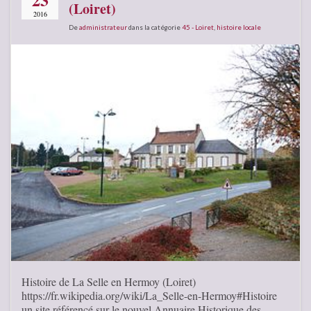
(Loiret)
2016
De
administrateur
dans la catégorie
45 - Loiret
,
histoire locale
Histoire de La Selle en Hermoy (Loiret)
https://fr.wikipedia.org/wiki/La_Selle-en-Hermoy#Histoire
un site référencé sur le nouvel Annuaire Historique des