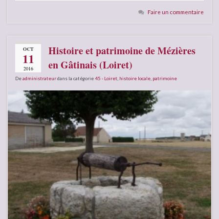
Faire un commentaire
Histoire et patrimoine de Mézières
OCT
11
en Gâtinais (Loiret)
2016
De
administrateur
dans la catégorie
45 - Loiret
,
histoire locale
,
patrimoine