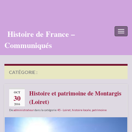
Histoire de France –
Toggl
naviga
Communiqués
CATÉGORIE :
45 – LOIRET
Histoire et patrimoine de Montargis
OCT
30
(Loiret)
2016
De
administrateur
dans la catégorie
45 - Loiret
,
histoire locale
,
patrimoine