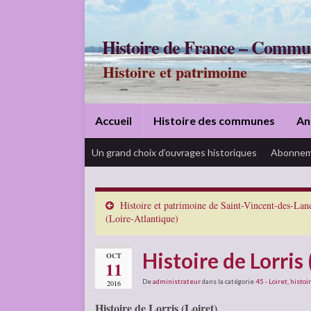
Histoire de France – Commu
Histoire et patrimoine
Accueil
Histoire des communes
An
Un grand choix d’ouvrages historiques
Abonnem
Histoire et patrimoine de Saint-Vincent-des-Lan
(Loire-Atlantique)
Histoire de Lorris 
OCT
11
De
administrateur
dans la catégorie
45 - Loiret
,
histoir
2016
Histoire de Lorris (Loiret)