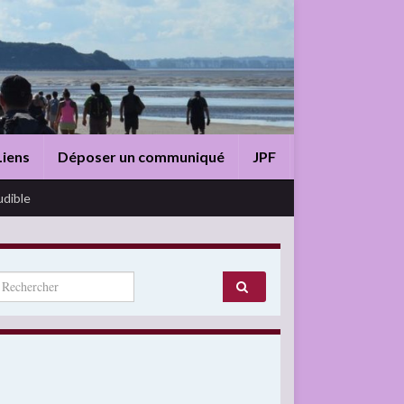
Liens
Déposer un communiqué
JPF
udible
arch for: