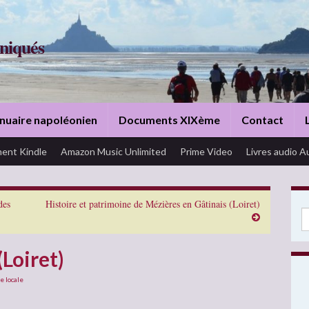
niqués
nuaire napoléonien
Documents XIXème
Contact
ent Kindle
Amazon Music Unlimited
Prime Video
Livres audio A
des
Histoire et patrimoine de Mézières en Gâtinais (Loiret)
Se
(Loiret)
e locale