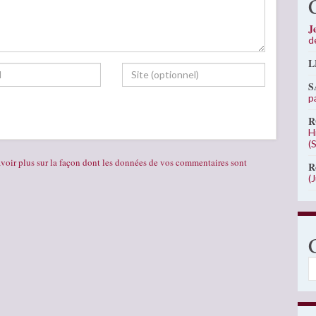
J
d
L
S
p
R
H
(
voir plus sur la façon dont les données de vos commentaires sont
R
(
C