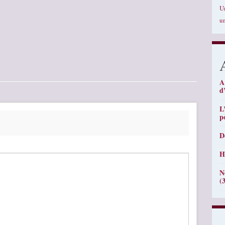
U
u
A
d
L
p
D
H
N
(