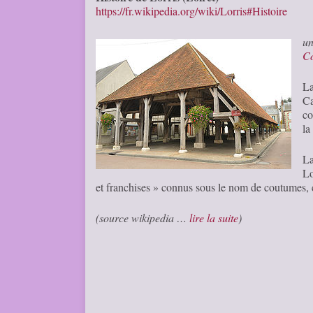
https://fr.wikipedia.org/wiki/Lorris#Histoire
u
C
La
Ca
co
la
La
Lo
et franchises » connus sous le nom de coutumes, 
(source wikipedia …
lire la suite
)