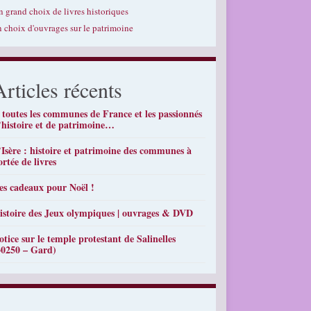
n grand choix de livres historiques
n choix d'ouvrages sur le patrimoine
Articles récents
 toutes les communes de France et les passionnés
’histoire et de patrimoine…
’Isère : histoire et patrimoine des communes à
ortée de livres
es cadeaux pour Noël !
istoire des Jeux olympiques | ouvrages & DVD
otice sur le temple protestant de Salinelles
30250 – Gard)