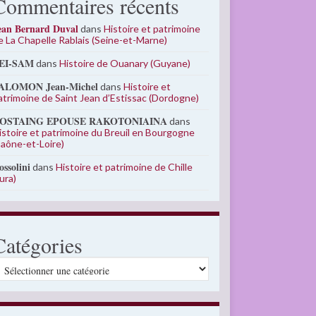
Commentaires récents
ean Bernard Duval
dans
Histoire et patrimoine
e La Chapelle Rablais (Seine-et-Marne)
EI-SAM
dans
Histoire de Ouanary (Guyane)
ALOMON Jean-Michel
dans
Histoire et
atrimoine de Saint Jean d’Estissac (Dordogne)
OSTAING EPOUSE RAKOTONIAINA
dans
istoire et patrimoine du Breuil en Bourgogne
Saône-et-Loire)
ossolini
dans
Histoire et patrimoine de Chille
Jura)
Catégories
atégories