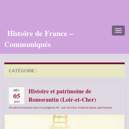
Histoire de France –
Toggl
naviga
Communiqués
CATÉGORIE :
41 – LOIR-ET-CHER
Histoire et patrimoine de
DÉC
05
Romorantin (Loir-et-Cher)
2019
De
administrateur
dans la catégorie
41 - Loir-et-Cher
,
histoire locale
,
patrimoine