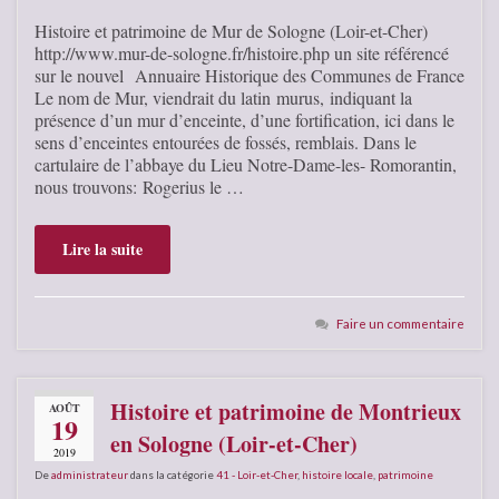
Histoire et patrimoine de Mur de Sologne (Loir-et-Cher)
http://www.mur-de-sologne.fr/histoire.php un site référencé
sur le nouvel Annuaire Historique des Communes de France
Le nom de Mur, viendrait du latin murus, indiquant la
présence d’un mur d’enceinte, d’une fortification, ici dans le
sens d’enceintes entourées de fossés, remblais. Dans le
cartulaire de l’abbaye du Lieu Notre-Dame-les- Romorantin,
nous trouvons: Rogerius le …
Lire la suite
Faire un commentaire
Histoire et patrimoine de Montrieux
AOÛT
19
en Sologne (Loir-et-Cher)
2019
De
administrateur
dans la catégorie
41 - Loir-et-Cher
,
histoire locale
,
patrimoine