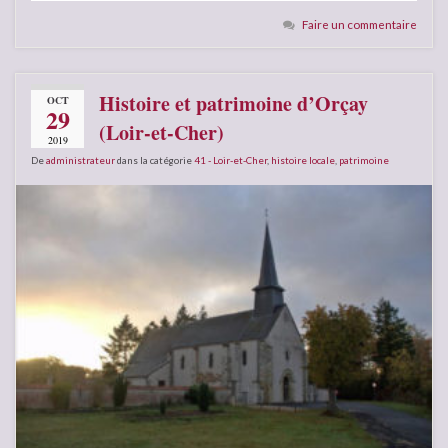
Faire un commentaire
Histoire et patrimoine d’Orçay
OCT
29
(Loir-et-Cher)
2019
De
administrateur
dans la catégorie
41 - Loir-et-Cher
,
histoire locale
,
patrimoine