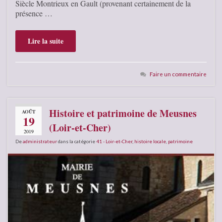
Siècle Montrieux en Gault (provenant certainement de la
présence …
Lire la suite
Faire un commentaire
Histoire et patrimoine de Meusnes
AOÛT
19
(Loir-et-Cher)
2019
De
administrateur
dans la catégorie
41 - Loir-et-Cher
,
histoire locale
,
patrimoine