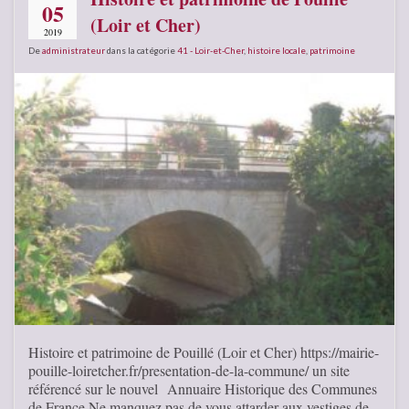
05
(Loir et Cher)
2019
De
administrateur
dans la catégorie
41 - Loir-et-Cher
,
histoire locale
,
patrimoine
Histoire et patrimoine de Pouillé (Loir et Cher) https://mairie-
pouille-loiretcher.fr/presentation-de-la-commune/ un site
référencé sur le nouvel Annuaire Historique des Communes
de France Ne manquez pas de vous attarder aux vestiges de