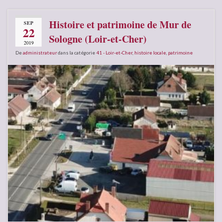
Histoire et patrimoine de Mur de
SEP
22
Sologne (Loir-et-Cher)
2019
De
administrateur
dans la catégorie
41 - Loir-et-Cher
,
histoire locale
,
patrimoine