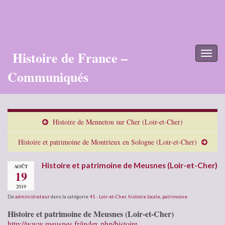
Histoire de France –
Toggl
naviga
Communiqués
Histoire de Mennetou sur Cher (Loir-et-Cher)
Histoire et patrimoine de Montrieux en Sologne (Loir-et-Cher)
Histoire et patrimoine de Meusnes (Loir-et-Cher)
AOÛT
19
2019
De
administrateur
dans la catégorie
41 - Loir-et-Cher
,
histoire locale
,
patrimoine
Histoire et patrimoine de Meusnes (Loir-et-Cher)
http://www.meusnes.fr/index.php/histoire