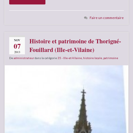
Faire un commentaire
Histoire et patrimoine de Thorigné-
NOV
07
Fouillard (Ille-et-Vilaine)
2013
De
administrateur
dans la catégorie
35 - Ille-et-Vilaine
,
histoire locale
,
patrimoine