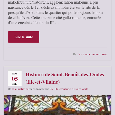
malo.fr/culture/histoire/ L’agglomération malouine a pris
naissance dès le 1er siècle avant notre ère sur le site de la
presqu’île d’Alet, dans le quartier qui porte toujours le nom
de cité d’Alet. Cette ancienne cité gallo-romaine, entourée
d’une enceinte à la fin du IIIe …
Lire la suite
Faire un commentaire
Histoire de Saint-Benoît-des-Ondes
NOV
05
(Ille-et-Vilaine)
2013
De
administrateur
dans la catégorie
35 - Ille-et-Vilaine
,
histoire locale