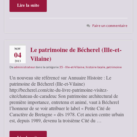
Lire la suite
Faire un commentaire
Le patrimoine de Bécherel (Ille-et-
NOV
04
Vilaine)
2013
De
administrateur
dans la catégorie
35 - Ille-et-Vilaine
,
histoire locale
,
patrimoine
Un nouveau site référencé sur Annuaire Histoire : Le
patrimoine de Bécherel (Ille-et-Vilaine)
http://becherel.com/cite-du-livre-patrimoine-visitez-
cite/chateau-de-caradeuc Son patrimoine architectural de
première importance, entretenu et animé, vaut à Bécherel
l’honneur de se voir attribuer le label « Petite Cité de
Caractère de Bretagne » dès 1978. Cet ancien centre urbain
est, depuis 1989, devenu la troisième Cité du …