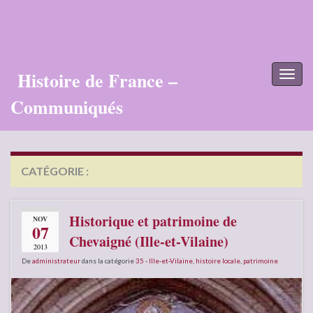
Histoire de France –
Toggl
naviga
Communiqués
CATÉGORIE :
35 – ILLE-ET-VILAINE
Historique et patrimoine de
NOV
07
Chevaigné (Ille-et-Vilaine)
2013
De
administrateur
dans la catégorie
35 - Ille-et-Vilaine
,
histoire locale
,
patrimoine