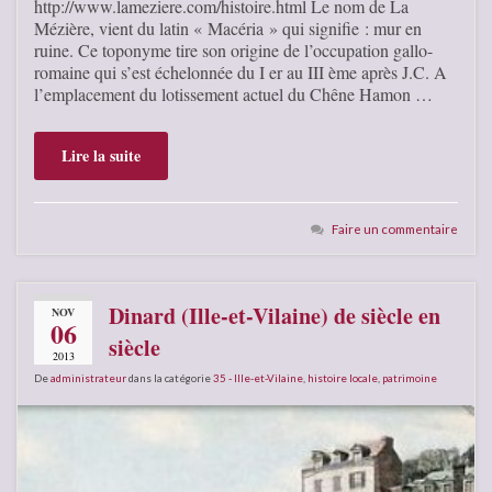
http://www.lameziere.com/histoire.html Le nom de La
Mézière, vient du latin « Macéria » qui signifie : mur en
ruine. Ce toponyme tire son origine de l’occupation gallo-
romaine qui s’est échelonnée du I er au III ème après J.C. A
l’emplacement du lotissement actuel du Chêne Hamon …
Lire la suite
Faire un commentaire
Dinard (Ille-et-Vilaine) de siècle en
NOV
06
siècle
2013
De
administrateur
dans la catégorie
35 - Ille-et-Vilaine
,
histoire locale
,
patrimoine