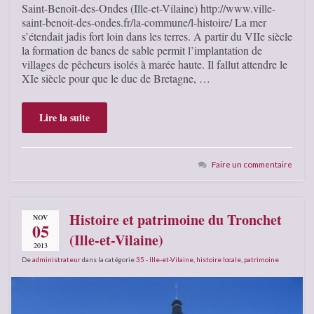
Saint-Benoît-des-Ondes (Ille-et-Vilaine) http://www.ville-
saint-benoit-des-ondes.fr/la-commune/l-histoire/ La mer
s’étendait jadis fort loin dans les terres. A partir du VIIe siècle
la formation de bancs de sable permit l’implantation de
villages de pêcheurs isolés à marée haute. Il fallut attendre le
XIe siècle pour que le duc de Bretagne, …
Lire la suite
Faire un commentaire
Histoire et patrimoine du Tronchet
NOV
05
(Ille-et-Vilaine)
2013
De
administrateur
dans la catégorie
35 - Ille-et-Vilaine
,
histoire locale
,
patrimoine