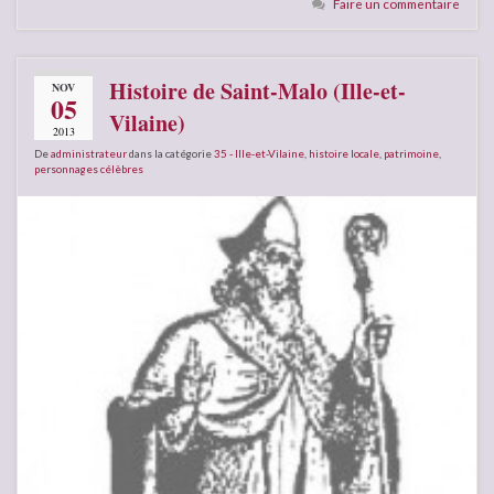
Faire un commentaire
Histoire de Saint-Malo (Ille-et-
NOV
05
Vilaine)
2013
De
administrateur
dans la catégorie
35 - Ille-et-Vilaine
,
histoire locale
,
patrimoine
,
personnages célèbres