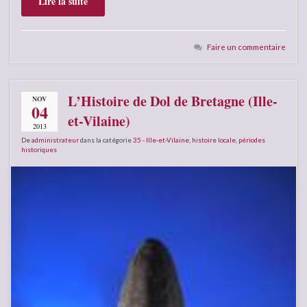
Lire la suite
Faire un commentaire
L’Histoire de Dol de Bretagne (Ille-
NOV
04
et-Vilaine)
2013
De
administrateur
dans la catégorie
35 - Ille-et-Vilaine
,
histoire locale
,
périodes
historiques