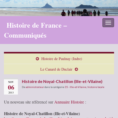
Histoire de France –
Toggl
naviga
Communiqués
Histoire de Paulnay (Indre)
Le Canard de Duclair
Histoire de Noyal-Chatillon (Ille-et-Vilaine)
NOV
06
De
administrateur
dans la catégorie
35 - Ille-et-Vilaine
,
histoire locale
2013
Un nouveau site référencé sur
Annuaire Histoire
:
Histoire de Noyal-Chatillon (Ille-et-Vilaine)