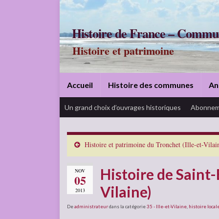
Histoire de France – Commu
Histoire et patrimoine
Accueil
Histoire des communes
An
Un grand choix d’ouvrages historiques
Abonnem
Histoire et patrimoine du Tronchet (Ille-et-Vilai
Histoire de Saint-
NOV
05
Vilaine)
2013
De
administrateur
dans la catégorie
35 - Ille-et-Vilaine
,
histoire local