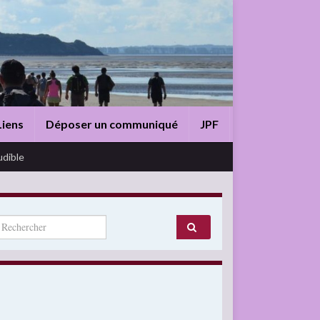
Liens
Déposer un communiqué
JPF
udible
arch for: