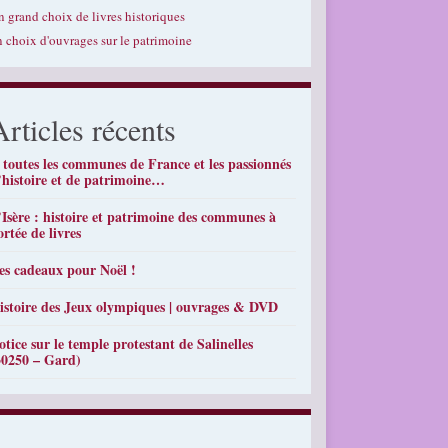
n grand choix de livres historiques
n choix d'ouvrages sur le patrimoine
Articles récents
 toutes les communes de France et les passionnés
’histoire et de patrimoine…
’Isère : histoire et patrimoine des communes à
ortée de livres
es cadeaux pour Noël !
istoire des Jeux olympiques | ouvrages & DVD
otice sur le temple protestant de Salinelles
30250 – Gard)