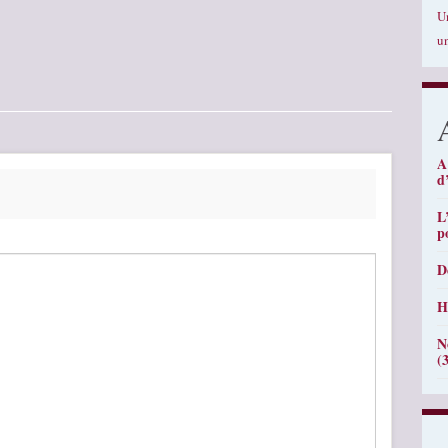
U
u
A
d
L
p
D
H
N
(