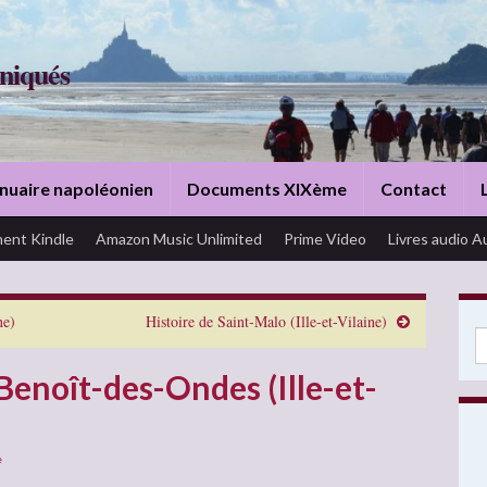
niqués
nuaire napoléonien
Documents XIXème
Contact
ent Kindle
Amazon Music Unlimited
Prime Video
Livres audio A
ne)
Histoire de Saint-Malo (Ille-et-Vilaine)
Se
Benoît-des-Ondes (Ille-et-
e