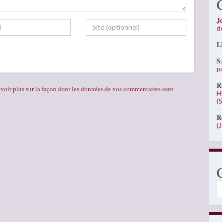
J
d
L
S
p
R
voir plus sur la façon dont les données de vos commentaires sont
H
(
R
(
C