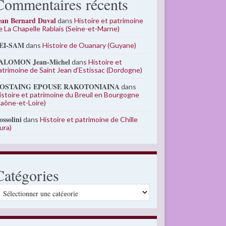
Commentaires récents
ean Bernard Duval
dans
Histoire et patrimoine
e La Chapelle Rablais (Seine-et-Marne)
EI-SAM
dans
Histoire de Ouanary (Guyane)
ALOMON Jean-Michel
dans
Histoire et
atrimoine de Saint Jean d’Estissac (Dordogne)
OSTAING EPOUSE RAKOTONIAINA
dans
istoire et patrimoine du Breuil en Bourgogne
Saône-et-Loire)
ossolini
dans
Histoire et patrimoine de Chille
Jura)
Catégories
atégories