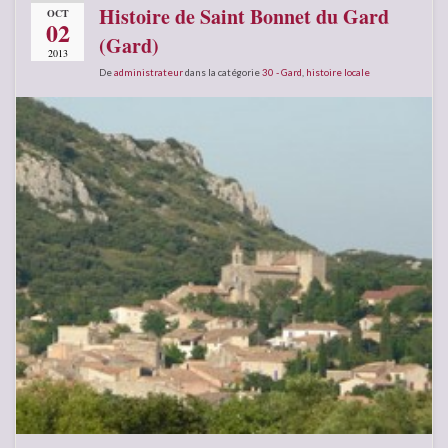
Histoire de Saint Bonnet du Gard
OCT
02
(Gard)
2013
De
administrateur
dans la catégorie
30 - Gard
,
histoire locale