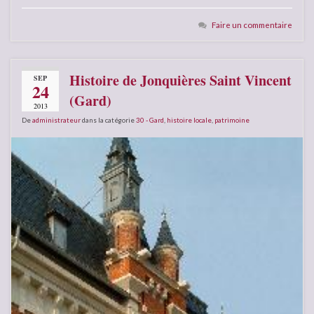
Faire un commentaire
Histoire de Jonquières Saint Vincent
SEP
24
(Gard)
2013
De
administrateur
dans la catégorie
30 - Gard
,
histoire locale
,
patrimoine