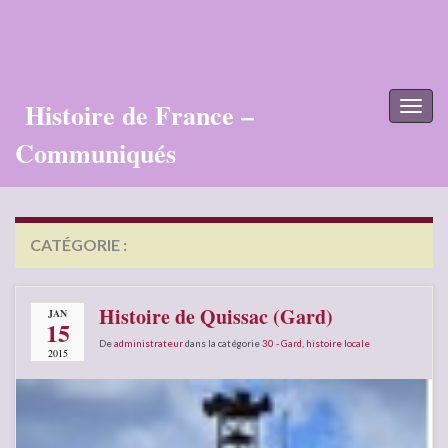
Histoire de France –
Toggl
naviga
Communiqués
CATÉGORIE :
30 – GARD
Histoire de Quissac (Gard)
JAN
15
De
administrateur
dans la catégorie
30 - Gard
,
histoire locale
2015