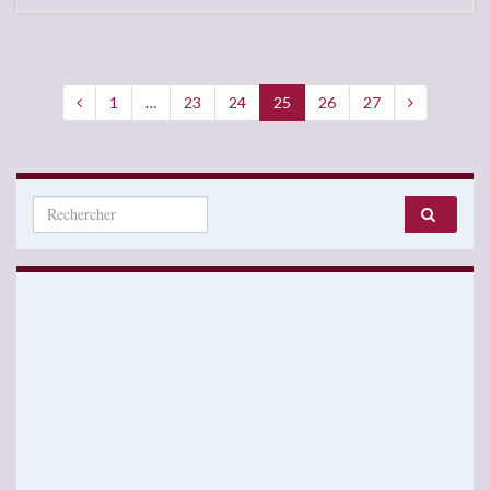
1
…
23
24
25
26
27
Search for: