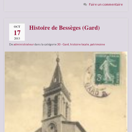
Faire un commentaire
Histoire de Bessèges (Gard)
OCT
17
2013
De
administrateur
dans la catégorie
30 - Gard
,
histoire locale
,
patrimoine