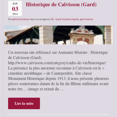
Historique de Calvisson (Gard)
JAN
03
2014
De
administrateur
dans la catégorie
30 - Gard
,
histoire locale
,
patrimoine
Un nouveau site référencé sur Annuaire Histoire : Historique
de Calvisson (Gard)
http://www.calvisson.com/category/cadre-de-vie/historique/
La présence la plus ancienne reconnue à Calvisson est le «
cimetière néolithique » de Canteperdrix. Site classé
Monument Historique depuis 1913, il nous présente plusieurs
pièces souterraines datant de la fin du IIIème millénaire avant
notre ère… (image et extrait du …
Lire la suite