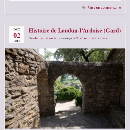
Faire un commentaire
Histoire de Laudun-l’Ardoise (Gard)
OCT
02
De
administrateur
dans la catégorie
30 - Gard
,
histoire locale
2013