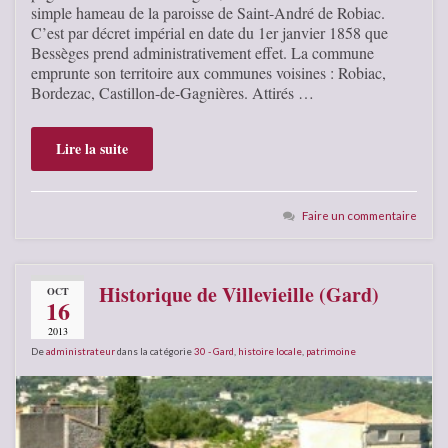
simple hameau de la paroisse de Saint-André de Robiac.
C’est par décret impérial en date du 1er janvier 1858 que
Bessèges prend administrativement effet. La commune
emprunte son territoire aux communes voisines : Robiac,
Bordezac, Castillon-de-Gagnières. Attirés …
Lire la suite
Faire un commentaire
Historique de Villevieille (Gard)
OCT
16
2013
De
administrateur
dans la catégorie
30 - Gard
,
histoire locale
,
patrimoine