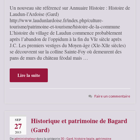
Un nouveau site référencé sur Annuaire Histoire : Histoire de
Laudun-l’Ardoise (Gard)
http://www.laudunlardoise.fr/index.php/culture-
tourisme/patrimoine-et-tourisme/histoire-de-la-commune
L’histoire du village de Laudun commence probablement
après l’abandon de l’oppidum à la fin du VIe siècle après
J.C. Les premiers vestiges du Moyen-âge (Xle-Xlle siècles)
se découvrent sur la colline Sainte-Foy où demeurent des
pans de murs du château féodal mais …
Lire la suite
Faire un commentaire
Historique et patrimoine de Bagard
SEP
27
(Gard)
2013
De
administrateur
dans la catégorie
30 - Gard
,
histoire locale
,
patrimoine