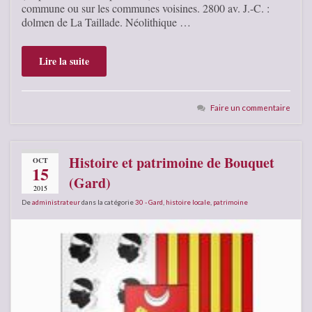
commune ou sur les communes voisines. 2800 av. J.-C. :
dolmen de La Taillade. Néolithique …
Lire la suite
Faire un commentaire
Histoire et patrimoine de Bouquet
OCT
15
(Gard)
2015
De
administrateur
dans la catégorie
30 - Gard
,
histoire locale
,
patrimoine