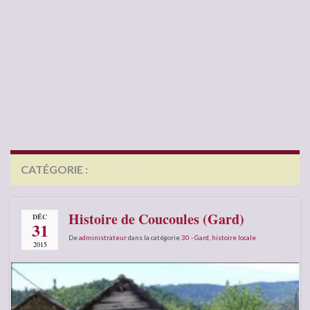
CATÉGORIE :
30 – GARD
Histoire de Coucoules (Gard)
DÉC
31
De
administrateur
dans la catégorie
30 - Gard
,
histoire locale
2015