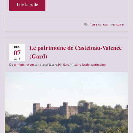
Lire la suite
Faire un commentaire
Le patrimoine de Castelnau-Valence
DÉC
07
(Gard)
2015
De
administrateur
dans la catégorie
30 - Gard
,
histoire locale
,
patrimoine