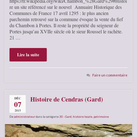
https://fr.wikipedia.org/wiki/Chambon_%28Gard%29#Histoi
re un site référencé sur le nouvel Annuaire Historique des
Communes de France 17 avril 1295 : le plus ancien
parchemin retrouvé sur la commune évoque la vente du fief
du Chambon à Portes. Il reste la propriété du seigneur de
Portes jusqu’au XVIIe siècle où le sieur Roussel le rachète.
21 …
Lire la suite
Faire un commentaire
Histoire de Cendras (Gard)
DÉC
07
2015
De
administrateur
dans la catégorie
30 - Gard
,
histoire locale
,
patrimoine