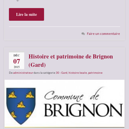
Lire la suite
Faire un commentaire
Histoire et patrimoine de Brignon
DÉC
07
(Gard)
2015
De
administrateur
dans la catégorie
30 - Gard
,
histoire locale
,
patrimoine