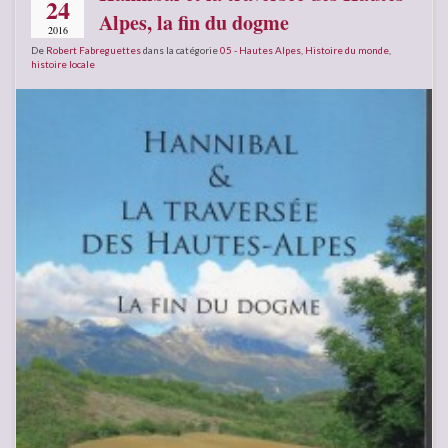
24
Alpes, la fin du dogme
2016
De
Robert Fabreguettes
dans la catégorie
05 - Hautes Alpes
,
Histoire du monde
,
histoire locale