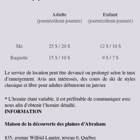
Adu
lte
En
fant
(journée/demi-journée)
(journée/demi-journée)
Ski
25 $ / 20 $
12 $ / 10 $
Raquette
15 $ / 10 $
9 $ / 7 $
L
e service de location peut être devancé ou prolongé selon le taux
d’enneigement. Avis aux intéressés, des
cours de ski de styles
classique et libre pour adultes débuteront en janvier.
*
L’horaire étant variable, il est préférable de communiquer avec
nous afin d’obtenir l’horaire détaillé.
IN
FO
R
MATION
M
a
ison de la découverte des plaines d’Abraham
835, avenue Wilfrid-Laurier, niveau 0, Québec