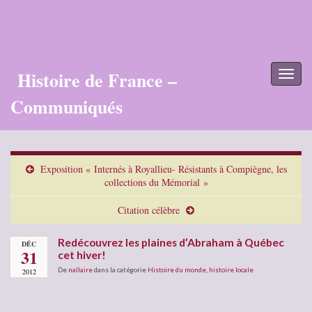
Histoire de France –
Toggl
naviga
Communiqués
Exposition « Internés à Royallieu- Résistants à Compiègne, les
collections du Mémorial »
Citation célèbre
Redécouvrez les plaines d’Abraham à Québec
DÉC
31
cet hiver!
De
nallaire
dans la catégorie
Histoire du monde
,
histoire locale
2012