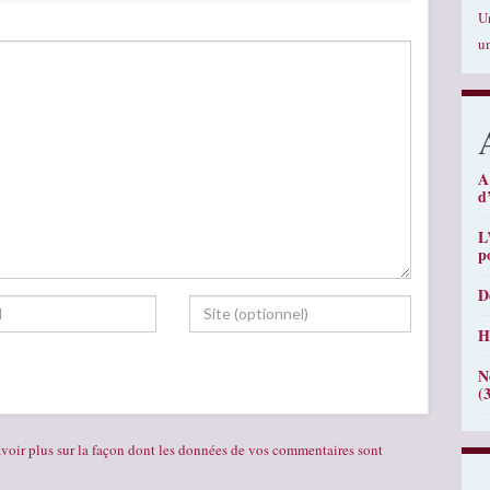
U
u
A
d
L
p
D
H
N
(
voir plus sur la façon dont les données de vos commentaires sont