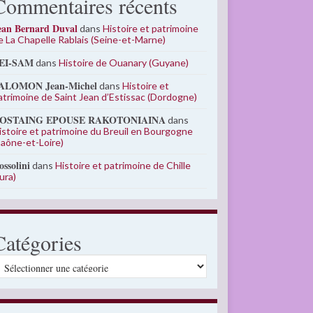
Commentaires récents
ean Bernard Duval
dans
Histoire et patrimoine
e La Chapelle Rablais (Seine-et-Marne)
EI-SAM
dans
Histoire de Ouanary (Guyane)
ALOMON Jean-Michel
dans
Histoire et
atrimoine de Saint Jean d’Estissac (Dordogne)
OSTAING EPOUSE RAKOTONIAINA
dans
istoire et patrimoine du Breuil en Bourgogne
Saône-et-Loire)
ossolini
dans
Histoire et patrimoine de Chille
Jura)
Catégories
atégories