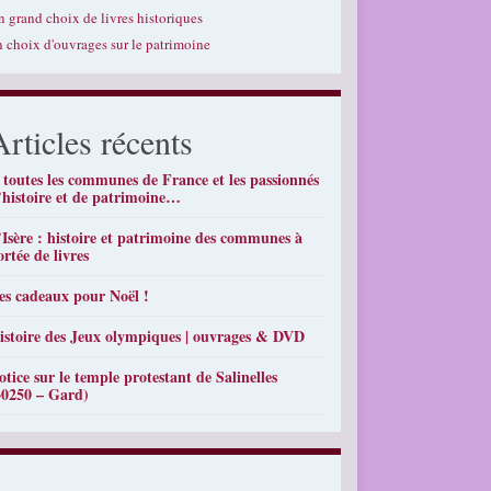
n grand choix de livres historiques
n choix d'ouvrages sur le patrimoine
Articles récents
 toutes les communes de France et les passionnés
’histoire et de patrimoine…
’Isère : histoire et patrimoine des communes à
ortée de livres
es cadeaux pour Noël !
istoire des Jeux olympiques | ouvrages & DVD
otice sur le temple protestant de Salinelles
30250 – Gard)