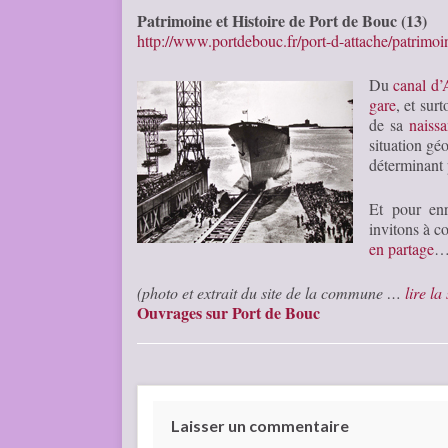
Patrimoine et Histoire de Port de Bouc (13)
http://www.portdebouc.fr/port-d-attache/patrimoin
Du
canal d’
gare
, et surt
de sa
naiss
situation gé
déterminant 
Et pour enr
invitons à co
en partage
(photo et extrait du site de la commune …
lire la
Ouvrages sur Port de Bouc
Laisser un commentaire