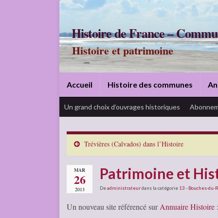
Histoire de France – Commu
Histoire et patrimoine
Accueil
Histoire des communes
An
Un grand choix d’ouvrages historiques
Abonnem
Trévières (Calvados) dans l’Histoire
Patrimoine et Hist
MAR
26
De
administrateur
dans la catégorie
13 - Bouches-du-
2013
Un nouveau site référencé sur
Annuaire Histoire