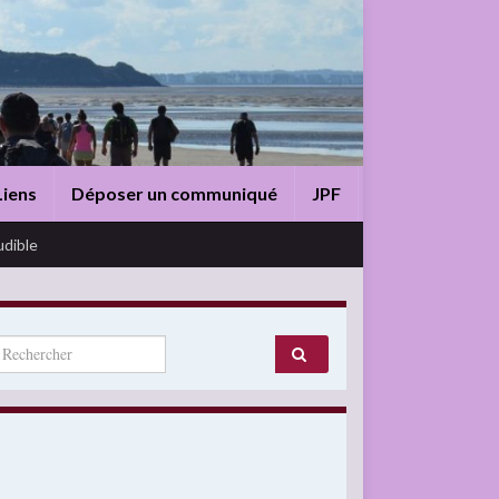
Liens
Déposer un communiqué
JPF
udible
arch for: