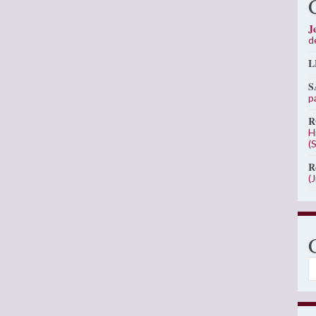
J
d
L
S
p
R
H
(
R
(
C