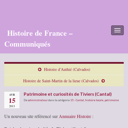
Histoire de France –
Toggl
naviga
Communiqués
Histoire d’Authié (Calvados)
Histoire de Saint-Martin de la lieue (Calvados)
Patrimoine et curiosités de Tiviers (Cantal)
AVR
15
De
administrateur
dans la catégorie
15 - Cantal
,
histoire locale
,
patrimoine
2013
Un nouveau site référencé sur
Annuaire Histoire
: