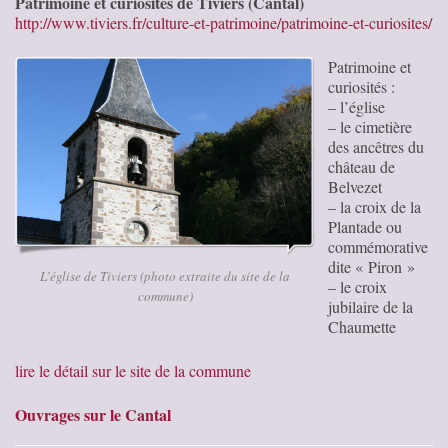
Patrimoine et curiosités de Tiviers (Cantal)
http://www.tiviers.fr/culture-et-patrimoine/patrimoine-et-curiosites/
Patrimoine et
curiosités :
– l’église
– le cimetière
des ancêtres du
château de
Belvezet
– la croix de la
Plantade ou
commémorative
dite « Piron »
L’église de Tiviers (photo extraite du site de la
– le croix
commune)
jubilaire de la
Chaumette
lire le détail sur le site de la commune
Ouvrages sur le Cantal