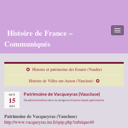
Histoire de France –
Toggl
naviga
Communiqués
Histoire et patrimoine des Essarts (Vendée)
Histoire de Villes-sur-Auzon (Vaucluse)
Patrimoine de Vacqueyras (Vaucluse)
OCT
15
De
administrateur
dans la catégorie
histoire locale
,
patrimoine
2014
Patrimoine de Vacqueyras (Vaucluse)
http://www.vacqueyras.tm.fr/spip.php?rubrique40