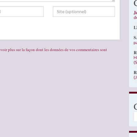
J
d
L
S
p
voir plus sur la façon dont les données de vos commentaires sont
R
H
(
R
(
C