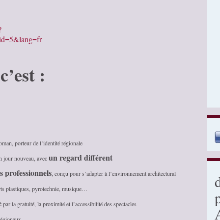
?
id=5&lang=fr
’est :
oman, porteur de l’identité régionale
un regard différent
un jour nouveau, avec
es professionnels
, conçu pour s’adapter à l’environnement architectural
 arts plastiques, pyrotechnie, musique…
e
par la gratuité, la proximité et l’accessibilité des spectacles
 régionaux