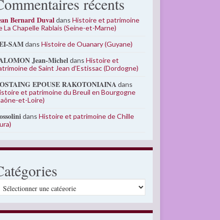
Commentaires récents
ean Bernard Duval
dans
Histoire et patrimoine
e La Chapelle Rablais (Seine-et-Marne)
EI-SAM
dans
Histoire de Ouanary (Guyane)
ALOMON Jean-Michel
dans
Histoire et
atrimoine de Saint Jean d’Estissac (Dordogne)
OSTAING EPOUSE RAKOTONIAINA
dans
istoire et patrimoine du Breuil en Bourgogne
Saône-et-Loire)
ossolini
dans
Histoire et patrimoine de Chille
Jura)
Catégories
atégories